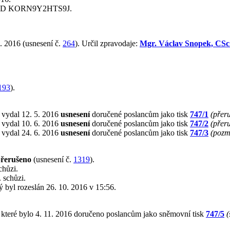
PID KORN9Y2HTS9J.
. 2016 (usnesení č.
264
). Určil zpravodaje:
Mgr. Václav Snopek, CSc
193
).
 vydal 12. 5. 2016
usnesení
doručené poslancům jako tisk
747/1
(přer
 vydal 10. 6. 2016
usnesení
doručené poslancům jako tisk
747/2
(přer
 vydal 24. 6. 2016
usnesení
doručené poslancům jako tisk
747/3
(pozm
řerušeno
(usnesení č.
1319
).
chůzi.
 schůzi.
rý byl rozeslán 26. 10. 2016 v 15:56.
 které bylo 4. 11. 2016 doručeno poslancům jako sněmovní tisk
747/5
(