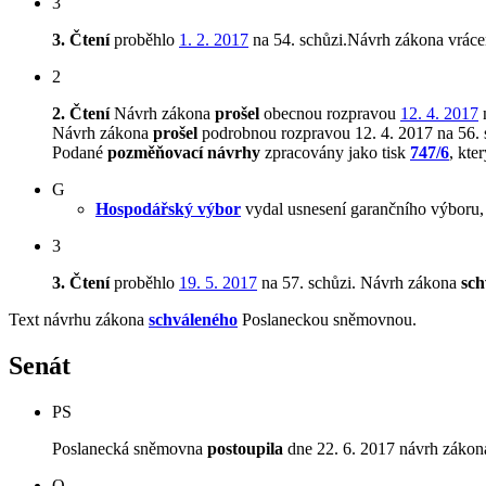
3
3. Čtení
proběhlo
1. 2. 2017
na 54. schůzi.Návrh zákona vrác
2
2. Čtení
Návrh zákona
prošel
obecnou rozpravou
12. 4. 2017
n
Návrh zákona
prošel
podrobnou rozpravou 12. 4. 2017 na 56. 
Podané
pozměňovací návrhy
zpracovány jako tisk
747/6
, kte
G
Hospodářský výbor
vydal usnesení garančního výboru,
3
3. Čtení
proběhlo
19. 5. 2017
na 57. schůzi.
Návrh zákona
sch
Text návrhu zákona
schváleného
Poslaneckou sněmovnou.
Senát
PS
Poslanecká sněmovna
postoupila
dne 22. 6. 2017 návrh zákona
O