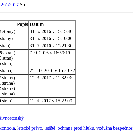
m
261/2017
Sb.
Popis
Datum
 strany)
31. 5. 2016 v 15:15:40
strany)
31. 5. 2016 v 15:19:06
stran)
31. 5. 2016 v 15:21:30
8 stran)
7. 9. 2016 v 16:59:19
 stran)
 stran)
strana)
25. 10. 2016 v 16:29:32
 strany)
15. 3. 2017 v 11:32:06
 strana)
 strany)
 strana)
 stran)
11. 4. 2017 v 15:23:09
živnostenský
kontrola
,
letecké právo
,
letiště
,
ochrana proti hluku
,
vzdušná bezpečnos