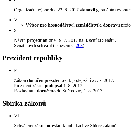
Organizační výbor dne 22. 6. 2017
stanovil
garančním výborem 
V
Výbor pro hospodářství, zemědělství a dopravu
projed
S
Návrh
projednán
dne 19. 7. 2017 na 8. schůzi Senátu.
Senát návrh
schválil
(usnesení č.
208
).
Prezident republiky
P
Zákon
doručen
prezidentovi k podepsání 27. 7. 2017.
Prezident zákon
podepsal
1. 8. 2017.
Rozhodnutí
doručeno
do Sněmovny 1. 8. 2017.
Sbírka zákonů
VL
Schválený zákon
odeslán
k publikaci ve Sbírce zákonů .