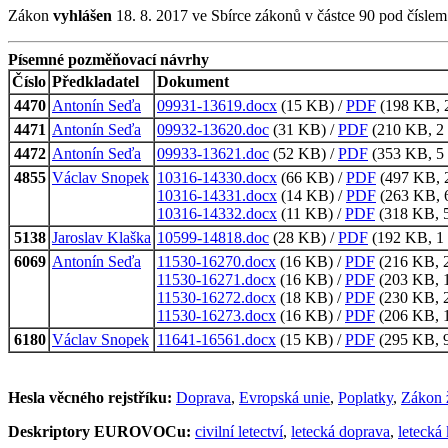
Zákon
vyhlášen
18. 8. 2017 ve Sbírce zákonů v částce 90 pod čísle
Písemné pozměňovací návrhy
Číslo
Předkladatel
Dokument
4470
Antonín Seďa
09931-13619.docx
(15 KB) /
PDF
(198 KB, 2
4471
Antonín Seďa
09932-13620.doc
(31 KB) /
PDF
(210 KB, 2 
4472
Antonín Seďa
09933-13621.doc
(52 KB) /
PDF
(353 KB, 5 
4855
Václav Snopek
10316-14330.docx
(66 KB) /
PDF
(497 KB, 2
10316-14331.docx
(14 KB) /
PDF
(263 KB, 6
10316-14332.docx
(11 KB) /
PDF
(318 KB, 5
5138
Jaroslav Klaška
10599-14818.doc
(28 KB) /
PDF
(192 KB, 1 
6069
Antonín Seďa
11530-16270.docx
(16 KB) /
PDF
(216 KB, 2
11530-16271.docx
(16 KB) /
PDF
(203 KB, 1
11530-16272.docx
(18 KB) /
PDF
(230 KB, 2
11530-16273.docx
(16 KB) /
PDF
(206 KB, 1
6180
Václav Snopek
11641-16561.docx
(15 KB) /
PDF
(295 KB, 9
Hesla věcného rejstříku:
Doprava
,
Evropská unie
,
Poplatky
,
Zákon 
Deskriptory EUROVOCu:
civilní letectví
,
letecká doprava
,
letecká 