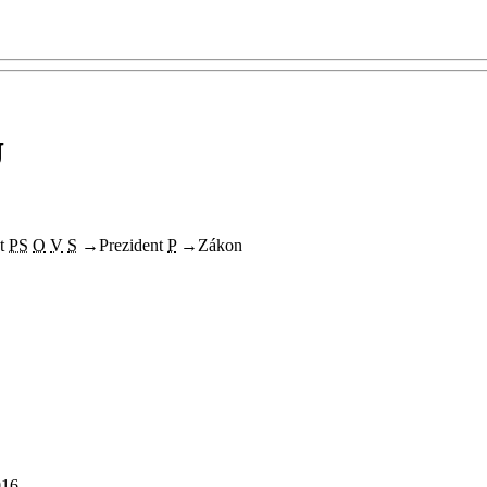
U
t
PS
O
V
S
→
Prezident
P
→
Zákon
016.