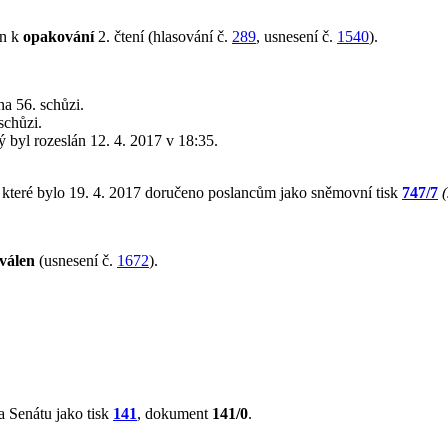
en k
opakování
2. čtení (hlasování č.
289
, usnesení č.
1540
).
a 56. schůzi.
schůzi.
rý byl rozeslán 12. 4. 2017 v 18:35.
 které bylo 19. 4. 2017 doručeno poslancům jako sněmovní tisk
747/7
válen
(usnesení č.
1672
).
 Senátu jako tisk
141
, dokument
141/0
.