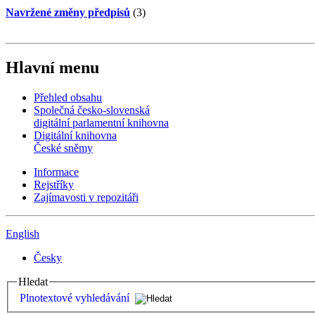
Navržené změny předpisů
(3)
Hlavní menu
Přehled obsahu
Společná česko-slovenská
digitální parlamentní knihovna
Digitální knihovna
České sněmy
Informace
Rejstříky
Zajímavosti v repozitáři
English
Česky
Hledat
Plnotextové vyhledávání