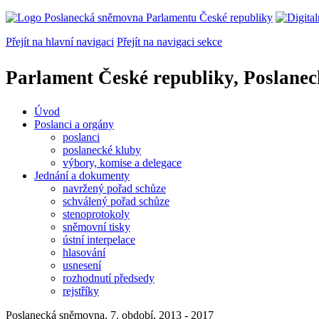
Přejít na hlavní navigaci
Přejít na navigaci sekce
Parlament České republiky, Poslane
Úvod
Poslanci a orgány
poslanci
poslanecké kluby
výbory, komise a delegace
Jednání a dokumenty
navržený pořad schůze
schválený pořad schůze
stenoprotokoly
sněmovní tisky
ústní interpelace
hlasování
usnesení
rozhodnutí předsedy
rejstříky
Poslanecká sněmovna, 7. období, 2013 - 2017