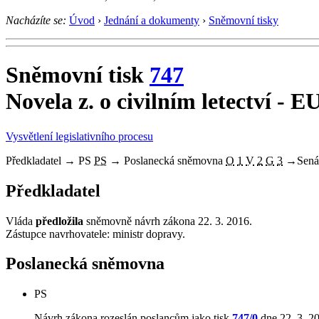
Nacházíte se:
Úvod
›
Jednání a dokumenty
›
Sněmovní tisky
Sněmovní tisk
747
Novela z. o civilním letectví - E
Vysvětlení legislativního procesu
Předkladatel
→
PS
PS
→
Poslanecká sněmovna
O
1
V
2
G
3
→
Sená
Předkladatel
Vláda
předložila
sněmovně návrh zákona 22. 3. 2016.
Zástupce navrhovatele: ministr dopravy.
Poslanecká sněmovna
PS
Návrh zákona rozeslán poslancům jako tisk
747/0
dne 22. 3. 2