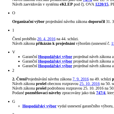
Návrh zaevidován v systému
eKLEP
pod čj. OVA
1220/15
, 
O
Organizační výbor
projednání návrhu zákona
doporučil
31. 3
1
Čtení proběhlo
20. 4. 2016
na 44. schůzi.
Návrh zákona
přikázán k projednání
výborům (usnesení č.
1
V
Garanční
Hospodářský výbor
projednal návrh zákona a
Garanční
Hospodářský výbor
projednal návrh zákona a
Garanční
Hospodářský výbor
projednal návrh zákona a
2
2. Čtení
Projednávání návrhu zákona
7. 9. 2016
na 49. schůzi
p
Návrh zákona
prošel
obecnou rozpravou
25. 10. 2016
na 50. s
Návrh zákona
prošel
podrobnou rozpravou 25. 10. 2016 na 50.
Podané
pozměňovací návrhy
zpracovány jako tisk
747/4
, kte
G
Hospodářský výbor
vydal usnesení garančního výboru,