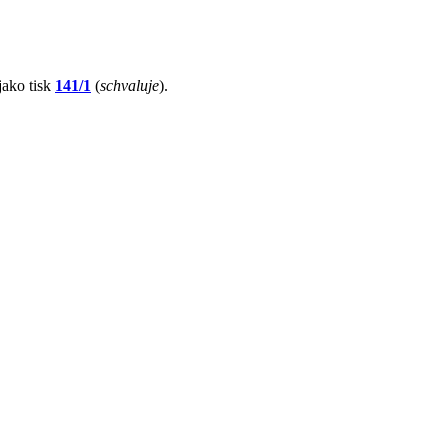
jako tisk
141/1
(
schvaluje
).