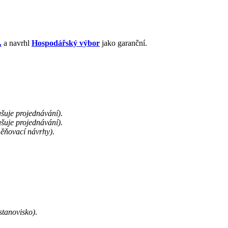
.
a navrhl
Hospodářský výbor
jako garanční.
ušuje projednávání)
.
ušuje projednávání)
.
ěňovací návrhy)
.
stanovisko)
.