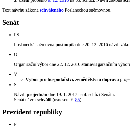
3. Čtení
proběhlo
9. 12. 2016
na 53. schůzi.
Návrh zákona
sch
Text návrhu zákona
schváleného
Poslaneckou sněmovnou.
Senát
PS
Poslanecká sněmovna
postoupila
dne 20. 12. 2016 návrh záko
O
Organizační výbor dne 22. 12. 2016
stanovil
garančním výborem
V
Výbor pro hospodářství, zemědělství a dopravu
projed
S
Návrh
projednán
dne 19. 1. 2017 na 4. schůzi Senátu.
Senát návrh
schválil
(usnesení č.
85
).
Prezident republiky
P