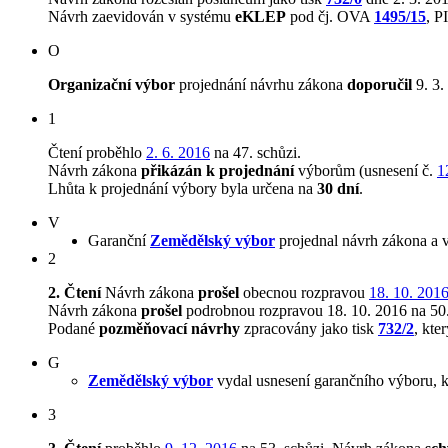
Návrh zaevidován v systému
eKLEP
pod čj. OVA
1495/15
, 
O
Organizační výbor
projednání návrhu zákona
doporučil
9. 3.
1
Čtení proběhlo
2. 6. 2016
na 47. schůzi.
Návrh zákona
přikázán k projednání
výborům (usnesení č.
1
Lhůta k projednání výbory byla určena na
30 dní
.
V
Garanční
Zemědělský výbor
projednal návrh zákona a 
2
2. Čtení
Návrh zákona
prošel
obecnou rozpravou
18. 10. 201
Návrh zákona
prošel
podrobnou rozpravou 18. 10. 2016 na 50.
Podané
pozměňovací návrhy
zpracovány jako tisk
732/2
, kte
G
Zemědělský výbor
vydal usnesení garančního výboru, k
3