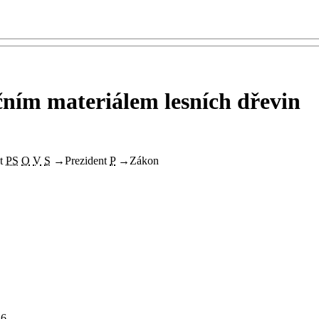
čním materiálem lesních dřevin
t
PS
O
V
S
→
Prezident
P
→
Zákon
6.