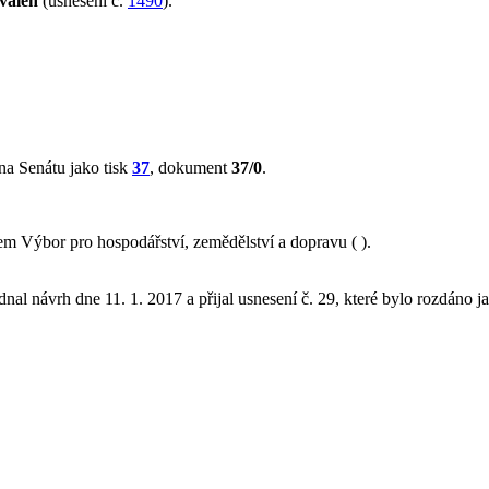
válen
(usnesení č.
1490
).
na Senátu jako tisk
37
, dokument
37/0
.
 Výbor pro hospodářství, zemědělství a dopravu ( ).
nal návrh dne 11. 1. 2017 a přijal usnesení č. 29, které bylo rozdáno j