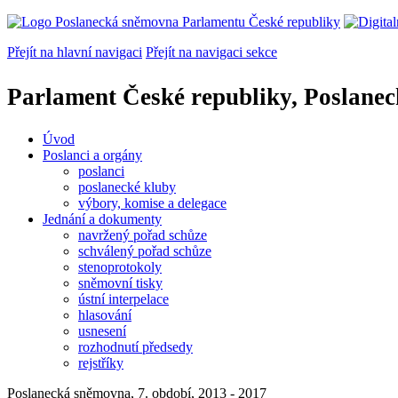
Přejít na hlavní navigaci
Přejít na navigaci sekce
Parlament České republiky, Poslane
Úvod
Poslanci a orgány
poslanci
poslanecké kluby
výbory, komise a delegace
Jednání a dokumenty
navržený pořad schůze
schválený pořad schůze
stenoprotokoly
sněmovní tisky
ústní interpelace
hlasování
usnesení
rozhodnutí předsedy
rejstříky
Poslanecká sněmovna, 7. období, 2013 - 2017