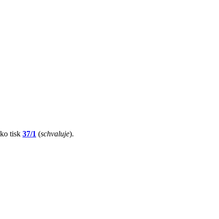
ako tisk
37/1
(
schvaluje
).