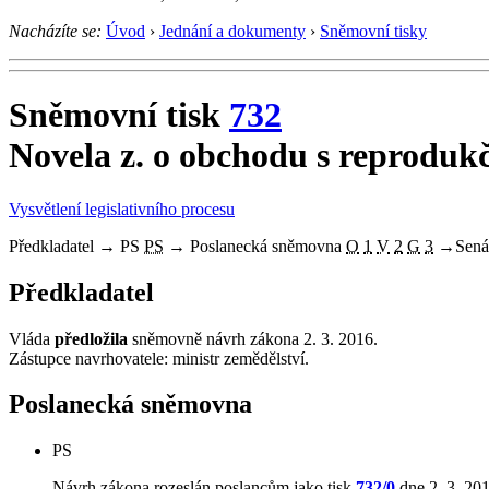
Nacházíte se:
Úvod
›
Jednání a dokumenty
›
Sněmovní tisky
Sněmovní tisk
732
Novela z. o obchodu s reproduk
Vysvětlení legislativního procesu
Předkladatel
→
PS
PS
→
Poslanecká sněmovna
O
1
V
2
G
3
→
Sená
Předkladatel
Vláda
předložila
sněmovně návrh zákona 2. 3. 2016.
Zástupce navrhovatele: ministr zemědělství.
Poslanecká sněmovna
PS
Návrh zákona rozeslán poslancům jako tisk
732/0
dne 2. 3. 201