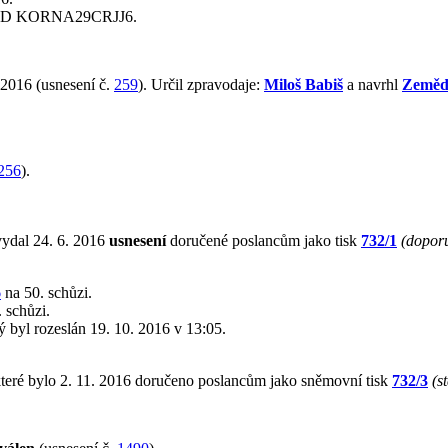
PID KORNA29CRJJ6.
 2016 (usnesení č.
259
). Určil zpravodaje:
Miloš Babiš
a navrhl
Zeměd
256
).
vydal 24. 6. 2016
usnesení
doručené poslancům jako tisk
732/1
(doporu
6
na 50. schůzi.
 schůzi.
rý byl rozeslán 19. 10. 2016 v 13:05.
teré bylo 2. 11. 2016 doručeno poslancům jako sněmovní tisk
732/3
(s