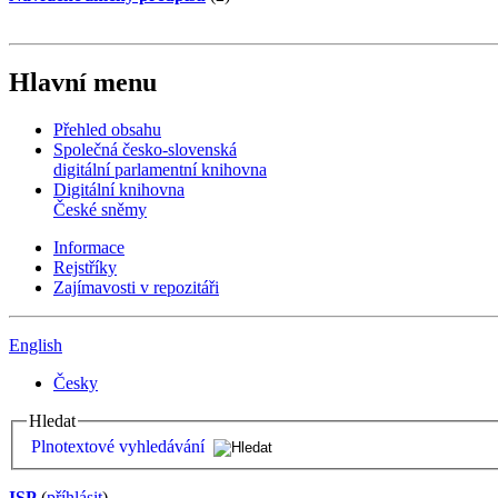
Hlavní menu
Přehled obsahu
Společná česko-slovenská
digitální parlamentní knihovna
Digitální knihovna
České sněmy
Informace
Rejstříky
Zajímavosti v repozitáři
English
Česky
Hledat
Plnotextové vyhledávání
ISP
(
příhlásit
)