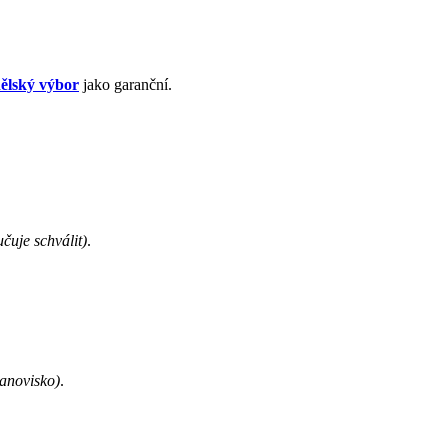
ělský výbor
jako garanční.
čuje schválit)
.
tanovisko)
.