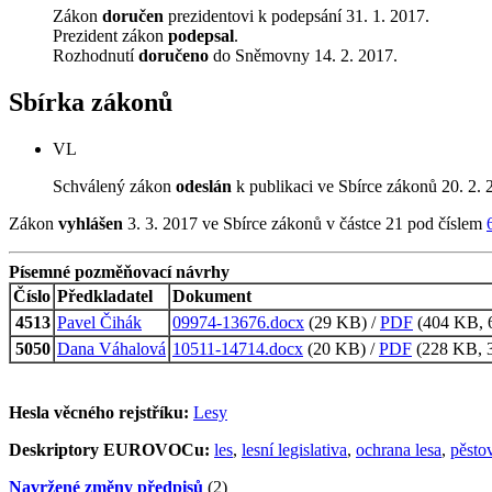
Zákon
doručen
prezidentovi k podepsání 31. 1. 2017.
Prezident zákon
podepsal
.
Rozhodnutí
doručeno
do Sněmovny 14. 2. 2017.
Sbírka zákonů
VL
Schválený zákon
odeslán
k publikaci ve Sbírce zákonů 20. 2. 
Zákon
vyhlášen
3. 3. 2017 ve Sbírce zákonů v částce 21 pod číslem
Písemné pozměňovací návrhy
Číslo
Předkladatel
Dokument
4513
Pavel Čihák
09974-13676.docx
(29 KB) /
PDF
(404 KB, 6
5050
Dana Váhalová
10511-14714.docx
(20 KB) /
PDF
(228 KB, 3
Hesla věcného rejstříku:
Lesy
Deskriptory EUROVOCu:
les
,
lesní legislativa
,
ochrana lesa
,
pěsto
Navržené změny předpisů
(2)