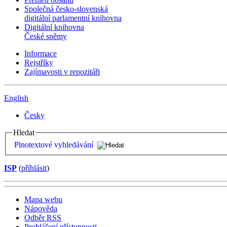
Společná česko-slovenská
digitální parlamentní knihovna
Digitální knihovna
České sněmy
Informace
Rejstříky
Zajímavosti v repozitáři
English
Česky
Hledat
Plnotextové vyhledávání
ISP
(
příhlásit
)
Mapa webu
Nápověda
Odběr RSS
Prohlášení přístupnosti