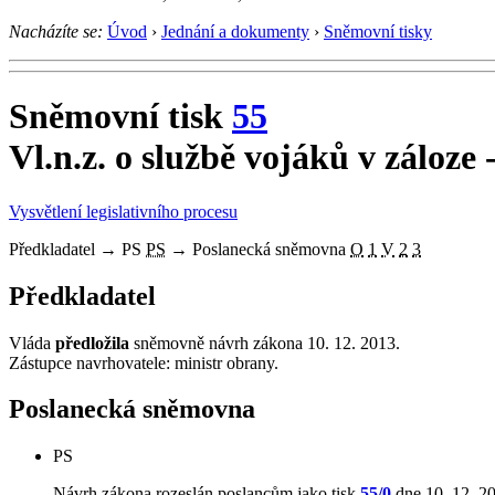
Nacházíte se:
Úvod
›
Jednání a dokumenty
›
Sněmovní tisky
Sněmovní tisk
55
Vl.n.z. o službě vojáků v záloze
Vysvětlení legislativního procesu
Předkladatel
→
PS
PS
→
Poslanecká sněmovna
O
1
V
2
3
Předkladatel
Vláda
předložila
sněmovně návrh zákona 10. 12. 2013.
Zástupce navrhovatele: ministr obrany.
Poslanecká sněmovna
PS
Návrh zákona rozeslán poslancům jako tisk
55/0
dne 10. 12. 2