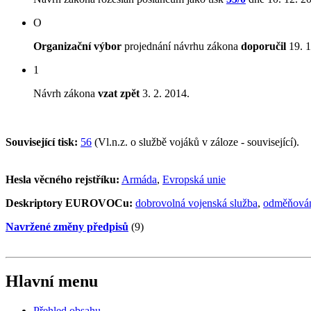
O
Organizační výbor
projednání návrhu zákona
doporučil
19. 1
1
Návrh zákona
vzat zpět
3. 2. 2014.
Související tisk:
56
(Vl.n.z. o službě vojáků v záloze - související).
Hesla věcného rejstříku:
Armáda
,
Evropská unie
Deskriptory EUROVOCu:
dobrovolná vojenská služba
,
odměňová
Navržené změny předpisů
(9)
Hlavní menu
Přehled obsahu