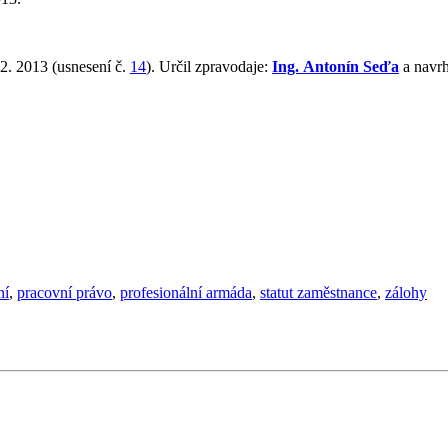
2. 2013 (usnesení č.
14
). Určil zpravodaje:
Ing. Antonín Seďa
a navrh
ní
,
pracovní právo
,
profesionální armáda
,
statut zaměstnance
,
zálohy