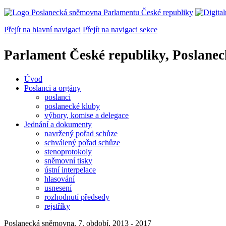
Přejít na hlavní navigaci
Přejít na navigaci sekce
Parlament České republiky, Poslane
Úvod
Poslanci a orgány
poslanci
poslanecké kluby
výbory, komise a delegace
Jednání a dokumenty
navržený pořad schůze
schválený pořad schůze
stenoprotokoly
sněmovní tisky
ústní interpelace
hlasování
usnesení
rozhodnutí předsedy
rejstříky
Poslanecká sněmovna, 7. období, 2013 - 2017