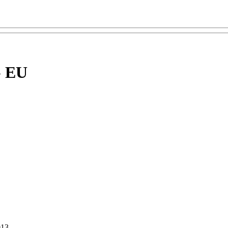
 - EU
013.