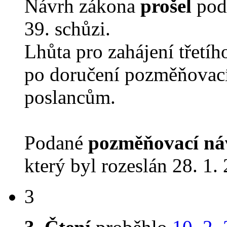
Návrh zákona
prošel
podr
39. schůzi.
Lhůta pro zahájení třetíh
po doručení pozměňovací
poslancům.
Podané
pozměňovací ná
který byl rozeslán 28. 1.
3