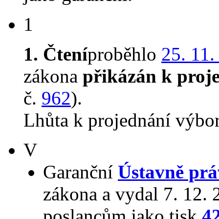
1
1. Čtení
proběhlo
25. 11.
zákona
přikázán k proj
č.
962
).
Lhůta k projednání výbo
V
Garanční
Ústavně prá
zákona a vydal 7. 12.
poslancům jako tisk
4