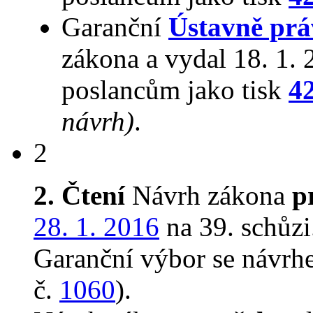
Garanční
Ústavně prá
zákona a vydal 18. 1.
poslancům jako tisk
4
návrh)
.
2
2. Čtení
Návrh zákona
p
28. 1. 2016
na 39. schůzi
Garanční výbor se návr
č.
1060
).