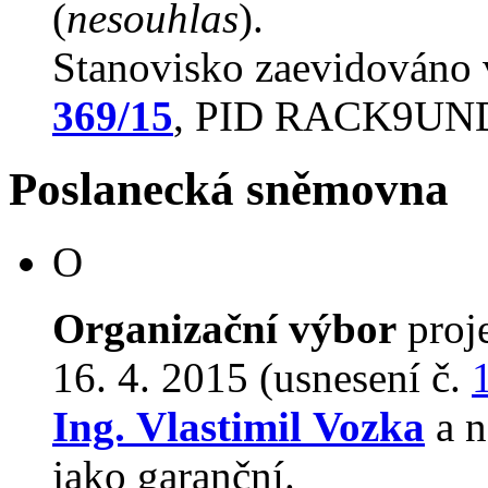
(
nesouhlas
).
Stanovisko zaevidováno
369/15
, PID RACK9UN
Poslanecká sněmovna
O
Organizační výbor
proj
16. 4. 2015 (usnesení č.
Ing. Vlastimil Vozka
a n
jako garanční.