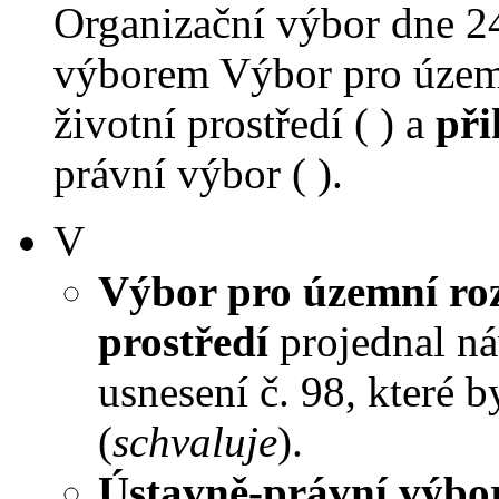
Organizační výbor dne 2
výborem Výbor pro územn
životní prostředí ( ) a
při
právní výbor ( ).
V
Výbor pro územní roz
prostředí
projednal náv
usnesení č. 98, které 
(
schvaluje
).
Ústavně-právní výbo