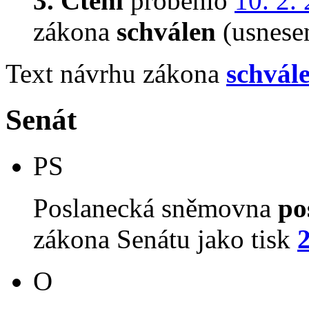
3. Čtení
proběhlo
10. 2.
zákona
schválen
(usnese
Text návrhu zákona
schvál
Senát
PS
Poslanecká sněmovna
po
zákona Senátu jako tisk
O