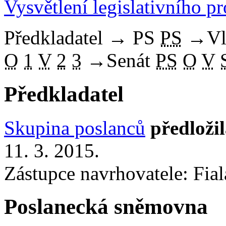
Vysvětlení legislativního p
Předkladatel
→
PS
PS
→
Vl
O
1
V
2
3
→
Senát
PS
O
V
Předkladatel
Skupina poslanců
předloži
11. 3. 2015.
Zástupce navrhovatele: Fiala
Poslanecká sněmovna