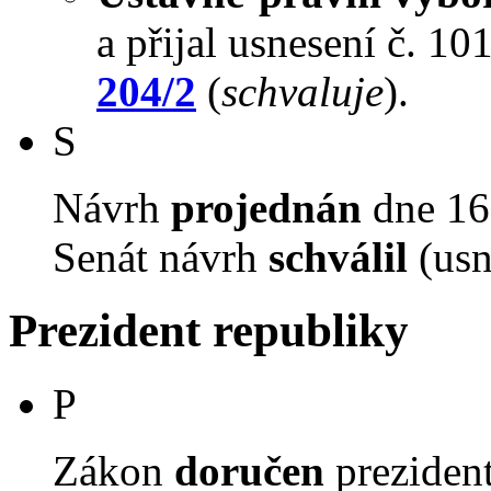
a přijal usnesení č. 10
204/2
(
schvaluje
).
S
Návrh
projednán
dne 16.
Senát návrh
schválil
(usn
Prezident republiky
P
Zákon
doručen
prezident