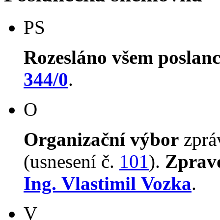
PS
Rozesláno všem poslan
344/0
.
O
Organizační výbor
zpr
(usnesení č.
101
).
Zprav
Ing. Vlastimil Vozka
.
V