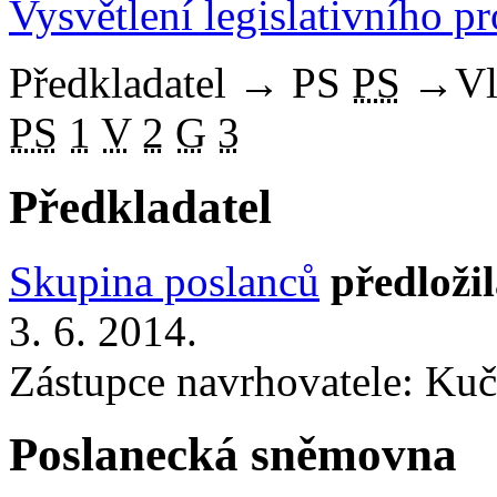
Vysvětlení legislativního p
Předkladatel
→
PS
PS
→
Vl
PS
1
V
2
G
3
Předkladatel
Skupina poslanců
předloži
3. 6. 2014.
Zástupce navrhovatele: Kuče
Poslanecká sněmovna