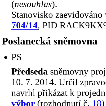
(
nesouhlas
).
Stanovisko zaevidováno
704/14
, PID RACK9KX
Poslanecká sněmovna
PS
Předseda
sněmovny proj
10. 7. 2014. Určil zprav
navrhl přikázat k proje
výbor
(rozhodnutí č.
18
)