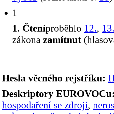
1
1. Čtení
proběhlo
12.
,
13
zákona
zamítnut
(hlasov
Hesla věcného rejstříku:
H
Deskriptory EUROVOCu
hospodaření se zdroji
,
neros