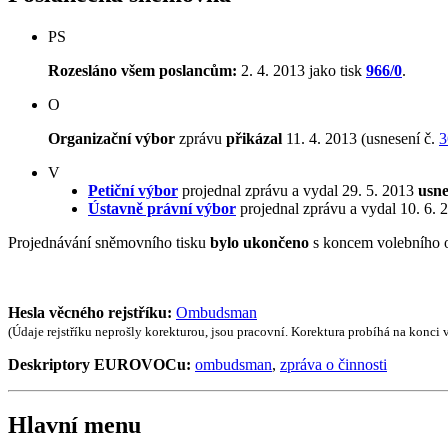
PS
Rozesláno všem poslancům:
2. 4. 2013 jako tisk
966/0
.
O
Organizační výbor
zprávu
přikázal
11. 4. 2013 (usnesení č.
3
V
Petiční výbor
projednal zprávu a vydal 29. 5. 2013
usne
Ústavně právní výbor
projednal zprávu a vydal 10. 6.
Projednávání sněmovního tisku
bylo ukončeno
s koncem volebního 
Hesla věcného rejstříku:
Ombudsman
(Údaje rejstříku neprošly korekturou, jsou pracovní. Korektura probíhá na konci
Deskriptory EUROVOCu:
ombudsman
,
zpráva o činnosti
Hlavní menu