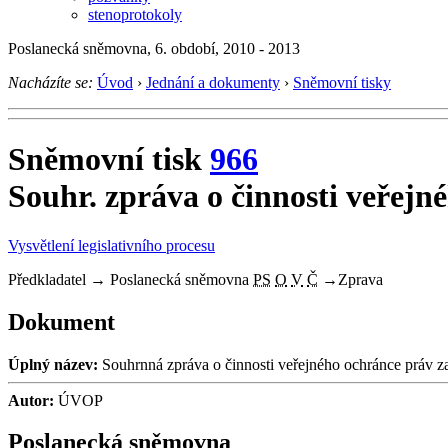
stenoprotokoly
Poslanecká sněmovna, 6. období, 2010 - 2013
Nacházíte se:
Úvod
›
Jednání a dokumenty
›
Sněmovní tisky
Sněmovní tisk
966
Souhr. zpráva o činnosti veřejn
Vysvětlení legislativního procesu
Předkladatel
→
Poslanecká sněmovna
PS
O
V
Č
→
Zprava
Dokument
Úplný název:
Souhrnná zpráva o činnosti veřejného ochránce práv z
Autor:
ÚVOP
Poslanecká sněmovna