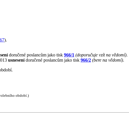
67
).
sení
doručené poslancům jako tisk
966/1
(doporučuje vzít na vědomí)
.
 2013
usnesení
doručené poslancům jako tisk
966/2
(bere na vědomí)
.
období.
 volebního období.)