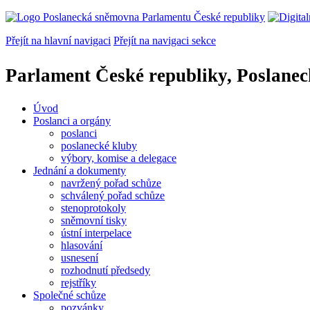
Přejít na hlavní navigaci
Přejít na navigaci sekce
Parlament České republiky, Poslane
Úvod
Poslanci a orgány
poslanci
poslanecké kluby
výbory, komise a delegace
Jednání a dokumenty
navržený pořad schůze
schválený pořad schůze
stenoprotokoly
sněmovní tisky
ústní interpelace
hlasování
usnesení
rozhodnutí předsedy
rejstříky
Společné schůze
pozvánky