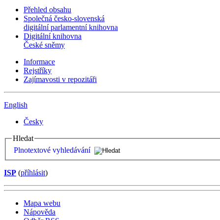
Přehled obsahu
Společná česko-slovenská
digitální parlamentní knihovna
Digitální knihovna
České sněmy
Informace
Rejstříky
Zajímavosti v repozitáři
English
Česky
Hledat
Plnotextové vyhledávání
ISP
(
příhlásit
)
Mapa webu
Nápověda