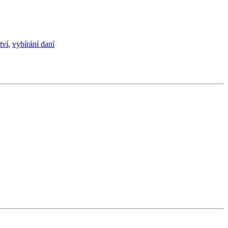
tví
,
vybírání daní