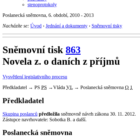
stenoprotokoly
Poslanecká sněmovna, 6. období, 2010 - 2013
Nacházíte se:
Úvod
›
Jednání a dokumenty
›
Sněmovní tisky
Sněmovní tisk
863
Novela z. o daních z příjmů
Vysvětlení legislativního procesu
Předkladatel
→
PS
PS
→
Vláda
VL
→
Poslanecká sněmovna
O
1
Předkladatel
Skupina poslanců
předložila
sněmovně návrh zákona 30. 11. 2012.
Zástupce navrhovatele: Sobotka B. a další.
Poslanecká sněmovna