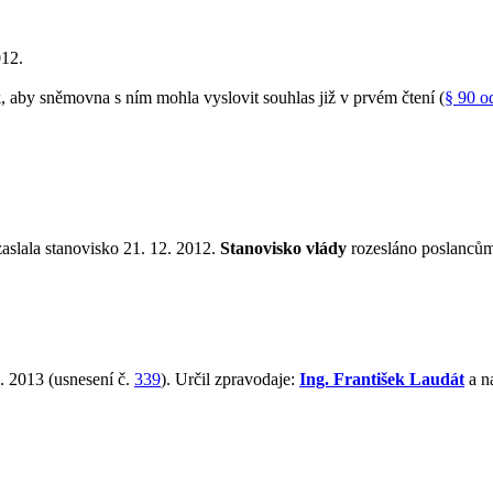
012.
aby sněmovna s ním mohla vyslovit souhlas již v prvém čtení (
§ 90 o
zaslala stanovisko 21. 12. 2012.
Stanovisko vlády
rozesláno poslancům
. 2013 (usnesení č.
339
). Určil zpravodaje:
Ing. František Laudát
a n