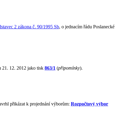
dstavec 2 zákona č. 90/1995 Sb
, o jednacím řádu Poslanecké
 21. 12. 2012 jako tisk
863/1
(
připomínky
).
avrhl přikázat k projednání výborům:
Rozpočtový výbor