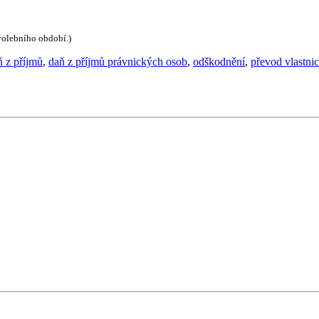
 volebního období.)
ň z příjmů
,
daň z příjmů právnických osob
,
odškodnění
,
převod vlastnic