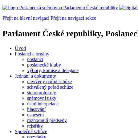
Přejít na hlavní navigaci
Přejít na navigaci sekce
Parlament České republiky, Poslane
Úvod
Poslanci a orgány
poslanci
poslanecké kluby
výbory, komise a delegace
Jednání a dokumenty
navržený pořad schůze
schválený pořad schůze
stenoprotokoly
sněmovní tisky
ústní interpelace
hlasování
usnesení
rozhodnutí předsedy
rejstříky
Společné schůze
pozvánky