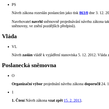
PS
Návrh zákona rozeslán poslancům jako tisk
863/0
dne 3. 12. 2
Navrhovatel
navrhl
sněmovně projednávání návrhu zákona tak, 
sněmovny, ve znění pozdějších předpisů).
Vláda
VL
Návrh
zaslán
vládě k vyjádření stanoviska 5. 12. 2012. Vláda 
Poslanecká sněmovna
O
Organizační výbor
projednání návrhu zákona
doporučil
24. 1
1
1. Čtení
Návrh zákona
vzat zpět
15. 2. 2013
.