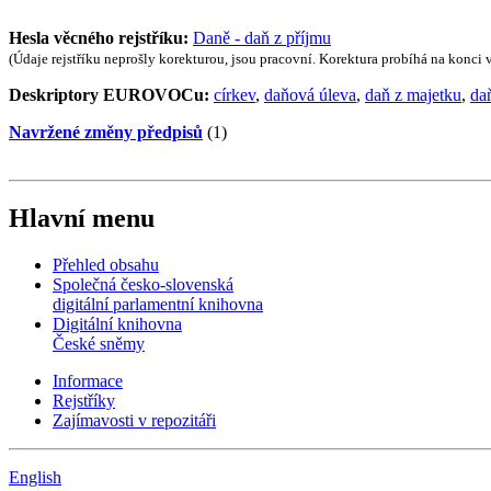
Hesla věcného rejstříku:
Daně - daň z příjmu
(Údaje rejstříku neprošly korekturou, jsou pracovní. Korektura probíhá na konci
Deskriptory EUROVOCu:
církev
,
daňová úleva
,
daň z majetku
,
da
Navržené změny předpisů
(1)
Hlavní menu
Přehled obsahu
Společná česko-slovenská
digitální parlamentní knihovna
Digitální knihovna
České sněmy
Informace
Rejstříky
Zajímavosti v repozitáři
English