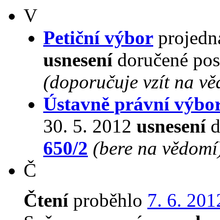
V
Petiční výbor
projedna
usnesení
doručené pos
(doporučuje vzít na v
Ústavně právní výbo
30. 5. 2012
usnesení
d
650/2
(bere na vědomí
Č
Čtení
proběhlo
7. 6. 201