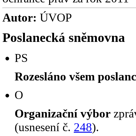
Autor:
ÚVOP
Poslanecká sněmovna
PS
Rozesláno všem poslan
O
Organizační výbor
zpr
(usnesení č.
248
).