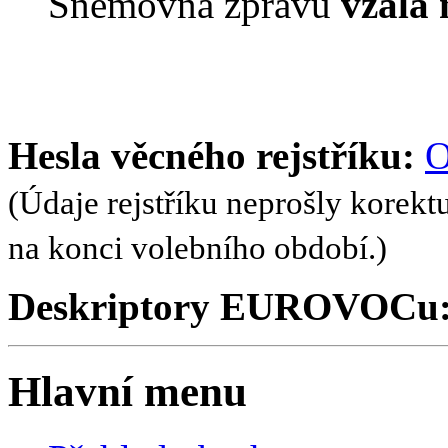
Sněmovna zprávu
vzala
Hesla věcného rejstříku:
O
(Údaje rejstříku neprošly korekt
na konci volebního období.)
Deskriptory EUROVOCu
Hlavní menu