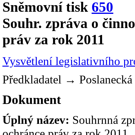
Sněmovní tisk
650
Souhr. zpráva o činno
práv za rok 2011
Vysvětlení legislativního p
Předkladatel
→
Poslaneck
Dokument
Úplný název:
Souhrnná zpr
ochránce práv za rok 2011