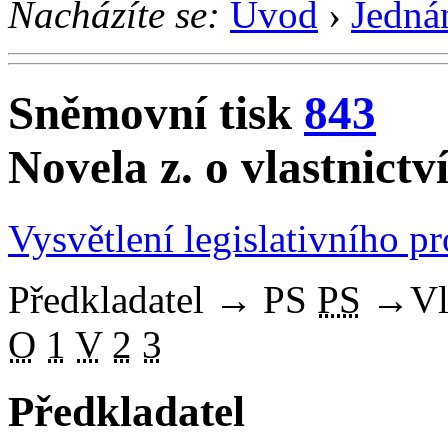
Nacházíte se:
Úvod
›
Jedná
Sněmovní tisk
843
Novela z. o vlastnictv
Vysvětlení legislativního p
Předkladatel
→
PS
PS
→
Vl
O
1
V
2
3
Předkladatel