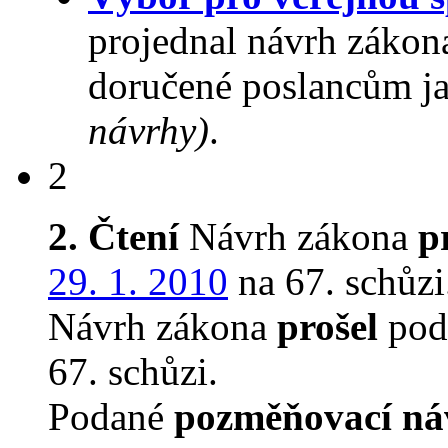
projednal návrh zákon
doručené poslancům ja
návrhy)
.
2
2. Čtení
Návrh zákona
p
29. 1. 2010
na 67. schůzi
Návrh zákona
prošel
podr
67. schůzi.
Podané
pozměňovací ná