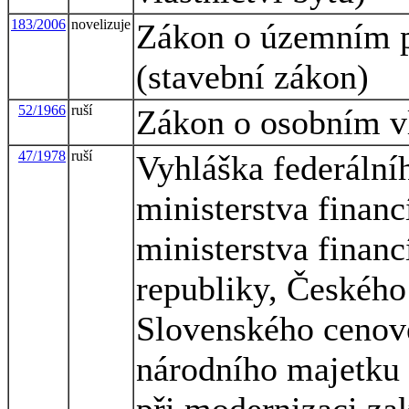
183/2006
novelizuje
Zákon o územním p
(stavební zákon)
52/1966
ruší
Zákon o osobním vl
47/1978
ruší
Vyhláška federálníh
ministerstva financ
ministerstva financ
republiky, Českého
Slovenského cenové
národního majetku