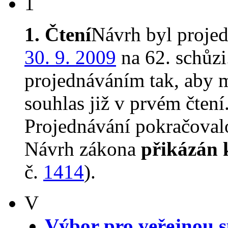
1
1. Čtení
Návrh byl proje
30. 9. 2009
na 62. schůz
projednáváním tak, aby 
souhlas již v prvém čtení
Projednávání pokračovalo
Návrh zákona
přikázán 
č.
1414
).
V
Výbor pro veřejnou s