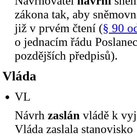
Navrhovatel
navrhl
sněm
zákona tak, aby sněmovn
již v prvém čtení (
§ 90 o
o jednacím řádu Poslane
pozdějších předpisů).
Vláda
VL
Návrh
zaslán
vládě k vyj
Vláda zaslala stanovisko