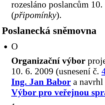
rozesláno poslancům 10. 
(
připomínky
).
Poslanecká sněmovna
O
Organizační výbor
proj
10. 6. 2009 (usnesení č.
Ing. Jan Babor
a navrhl
Výbor pro veřejnou spr