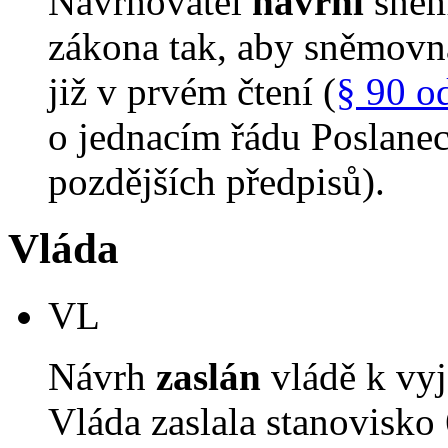
Navrhovatel
navrhl
sněm
zákona tak, aby sněmovn
již v prvém čtení (
§ 90 o
o jednacím řádu Poslane
pozdějších předpisů).
Vláda
VL
Návrh
zaslán
vládě k vyj
Vláda zaslala stanovisko