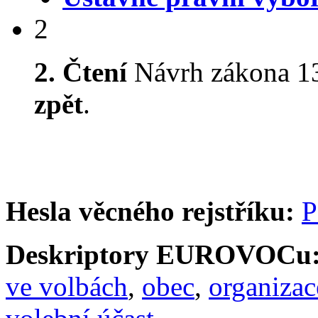
2
2. Čtení
Návrh zákona 13
zpět
.
Hesla věcného rejstříku:
P
Deskriptory EUROVOCu
ve volbách
,
obec
,
organizac