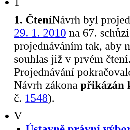
1
1. Čtení
Návrh byl proje
29. 1. 2010
na 67. schůz
projednáváním tak, aby 
souhlas již v prvém čtení
Projednávání pokračovalo
Návrh zákona
přikázán 
č.
1548
).
V
Ústavně právní výbo