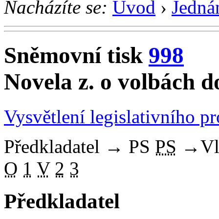
Nacházíte se:
Úvod
›
Jedná
Sněmovní tisk
998
Novela z. o volbách 
Vysvětlení legislativního p
Předkladatel
→
PS
PS
→
Vl
O
1
V
2
3
Předkladatel