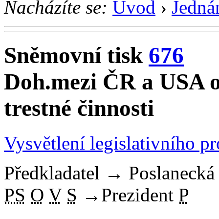
Nacházíte se:
Úvod
›
Jedná
Sněmovní tisk
676
Doh.mezi ČR a USA o 
trestné činnosti
Vysvětlení legislativního p
Předkladatel
→
Poslaneck
PS
O
V
S
→
Prezident
P