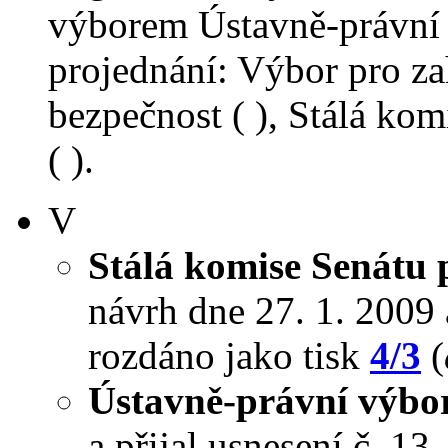
výborem Ústavně-právní 
projednání: Výbor pro za
bezpečnost ( ), Stálá ko
( ).
V
Stálá komise Senátu
návrh dne 27. 1. 2009 a
rozdáno jako tisk
4/3
(
Ústavně-právní výbo
a přijal usnesení č. 13