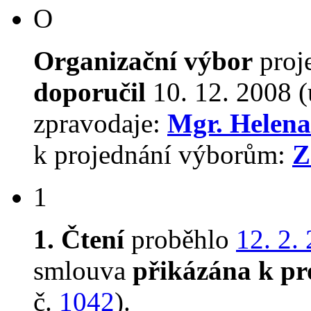
O
Organizační výbor
proj
doporučil
10. 12. 2008 (
zpravodaje:
Mgr. Helena
k projednání výborům:
Z
1
1. Čtení
proběhlo
12. 2.
smlouva
přikázána k pr
č.
1042
).