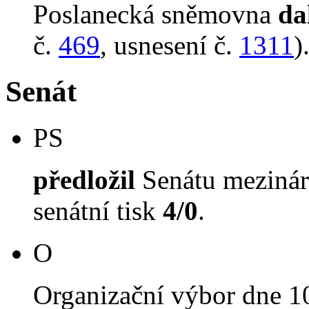
Poslanecká sněmovna
da
č.
469
, usnesení č.
1311
)
Senát
PS
předložil
Senátu mezinár
senátní tisk
4/0
.
O
Organizační výbor dne 1