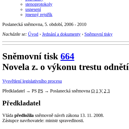
stenoprotokoly
usnesení
jmenný rejstřík
Poslanecká sněmovna, 5. období, 2006 - 2010
Nacházíte se:
Úvod
›
Jednání a dokumenty
›
Sněmovní tisky
Sněmovní tisk
664
Novela z. o výkonu trestu odnět
Vysvětlení legislativního procesu
Předkladatel
→
PS
PS
→
Poslanecká sněmovna
O
1
V
2
3
Předkladatel
Vláda
předložila
sněmovně návrh zákona 13. 11. 2008.
Zástupce navrhovatele: ministr spravedlnosti.