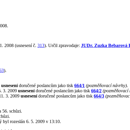
2008.
1. 2008 (usnesení č.
313
). Určil zpravodaje:
JUDr. Zuzka Bebarová 
63
).
9
usnesení
doručené poslancům jako tisk
664/1
(pozměňovací návrhy)
.
6. 3. 2009
usnesení
doručené poslancům jako tisk
664/2
(pozměňovací 
11. 3. 2009
usnesení
doručené poslancům jako tisk
664/3
(pozměňovací
 56. schůzi.
chůzi.
rý byl rozeslán 6. 5. 2009 v 13:10.