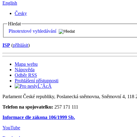
English
Česky
Hledat
Plnotextové vyhledávání
ISP
(
příhlásit
)
Mapa webu
Nápověda
Odběr RSS
Prohlášení přístupnosti
Parlament České republiky, Poslanecká sněmovna, Sněmovní 4, 118 2
Telefon na spojovatelku:
257 171 111
Informace dle zákona 106/1999 Sb.
YouTube