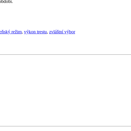
období.
eňský režim
,
výkon trestu
,
zvláštní výbor