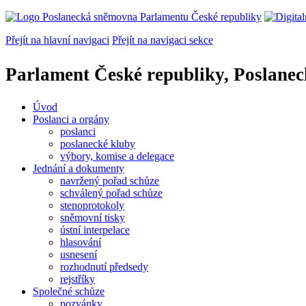
Přejít na hlavní navigaci
Přejít na navigaci sekce
Parlament České republiky, Poslane
Úvod
Poslanci a orgány
poslanci
poslanecké kluby
výbory, komise a delegace
Jednání a dokumenty
navržený pořad schůze
schválený pořad schůze
stenoprotokoly
sněmovní tisky
ústní interpelace
hlasování
usnesení
rozhodnutí předsedy
rejstříky
Společné schůze
pozvánky