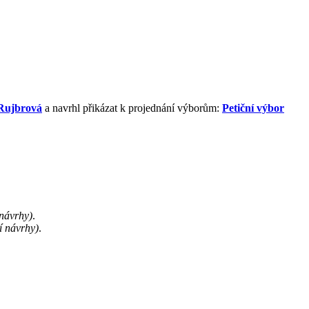
Rujbrová
a navrhl přikázat k projednání výborům:
Petiční výbor
návrhy)
.
 návrhy)
.