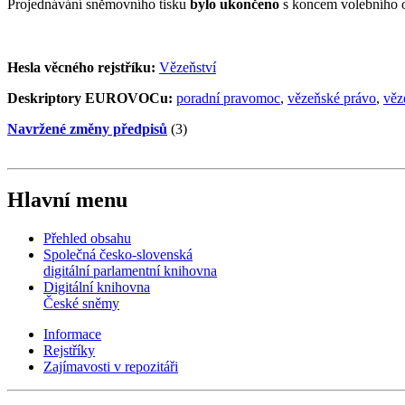
Projednávání sněmovního tisku
bylo ukončeno
s koncem volebního 
Hesla věcného rejstříku:
Vězeňství
Deskriptory EUROVOCu:
poradní pravomoc
,
vězeňské právo
,
věz
Navržené změny předpisů
(3)
Hlavní menu
Přehled obsahu
Společná česko-slovenská
digitální parlamentní knihovna
Digitální knihovna
České sněmy
Informace
Rejstříky
Zajímavosti v repozitáři