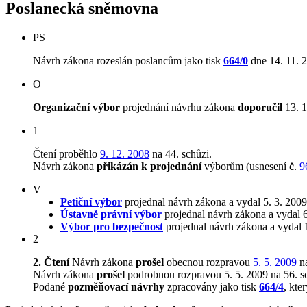
Poslanecká sněmovna
PS
Návrh zákona rozeslán poslancům jako tisk
664/0
dne 14. 11. 
O
Organizační výbor
projednání návrhu zákona
doporučil
13. 1
1
Čtení proběhlo
9. 12. 2008
na 44. schůzi.
Návrh zákona
přikázán k projednání
výborům (usnesení č.
9
V
Petiční výbor
projednal návrh zákona a vydal 5. 3. 200
Ústavně právní výbor
projednal návrh zákona a vydal 
Výbor pro bezpečnost
projednal návrh zákona a vydal 
2
2. Čtení
Návrh zákona
prošel
obecnou rozpravou
5. 5. 2009
na
Návrh zákona
prošel
podrobnou rozpravou 5. 5. 2009 na 56. s
Podané
pozměňovací návrhy
zpracovány jako tisk
664/4
, kte