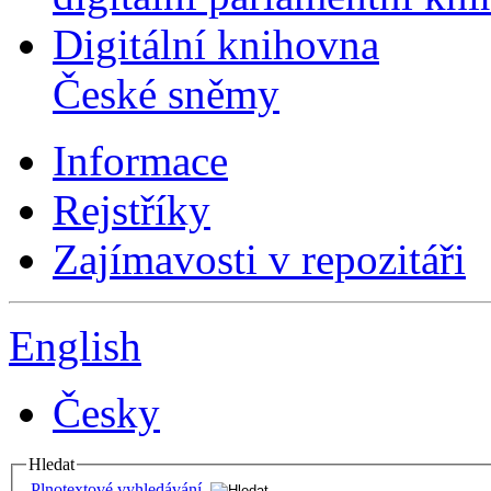
Digitální knihovna
České sněmy
Informace
Rejstříky
Zajímavosti v repozitáři
English
Česky
Hledat
Plnotextové vyhledávání