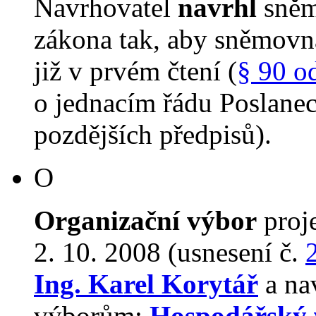
Navrhovatel
navrhl
sněm
zákona tak, aby sněmovn
již v prvém čtení (
§ 90 o
o jednacím řádu Poslane
pozdějších předpisů).
O
Organizační výbor
proj
2. 10. 2008 (usnesení č.
Ing. Karel Korytář
a nav
výborům:
Hospodářský 