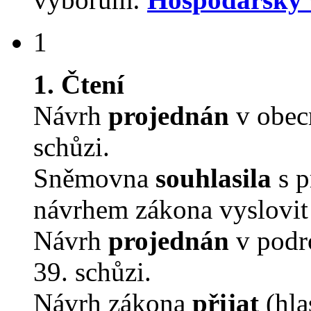
1
1. Čtení
Návrh
projednán
v obec
schůzi.
Sněmovna
souhlasila
s p
návrhem zákona vyslovit 
Návrh
projednán
v podr
39. schůzi.
Návrh zákona
přijat
(hla