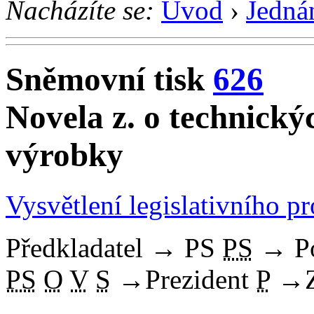
Nacházíte se:
Úvod
›
Jedná
Sněmovní tisk
626
Novela z. o technick
výrobky
Vysvětlení legislativního p
Předkladatel
→
PS
PS
→
P
PS
O
V
S
→
Prezident
P
→