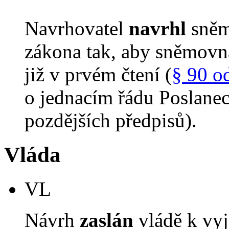
Navrhovatel
navrhl
sněm
zákona tak, aby sněmovn
již v prvém čtení (
§ 90 o
o jednacím řádu Poslane
pozdějších předpisů).
Vláda
VL
Návrh
zaslán
vládě k vyj