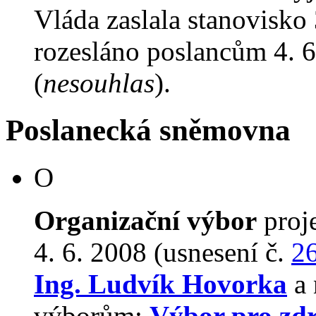
Vláda zaslala stanovisko
rozesláno poslancům 4. 6
(
nesouhlas
).
Poslanecká sněmovna
O
Organizační výbor
proj
4. 6. 2008 (usnesení č.
2
Ing. Ludvík Hovorka
a 
výborům:
Výbor pro zdr