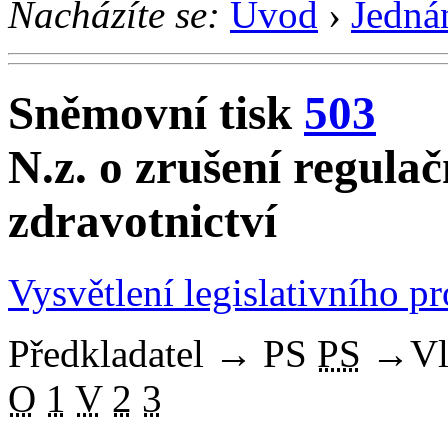
Nacházíte se:
Úvod
›
Jedná
Sněmovní tisk
503
N.z. o zrušení regula
zdravotnictví
Vysvětlení legislativního p
Předkladatel
→
PS
PS
→
Vl
O
1
V
2
3