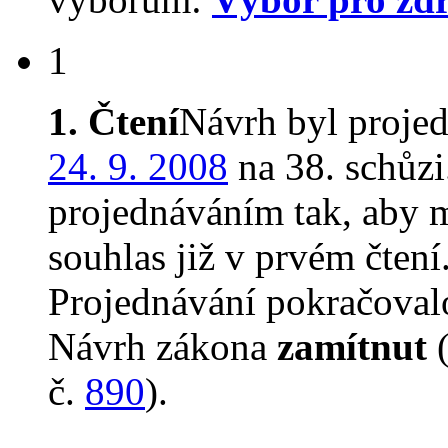
1
1. Čtení
Návrh byl proje
24. 9. 2008
na 38. schůz
projednáváním tak, aby 
souhlas již v prvém čtení
Projednávání pokračova
Návrh zákona
zamítnut
(
č.
890
).