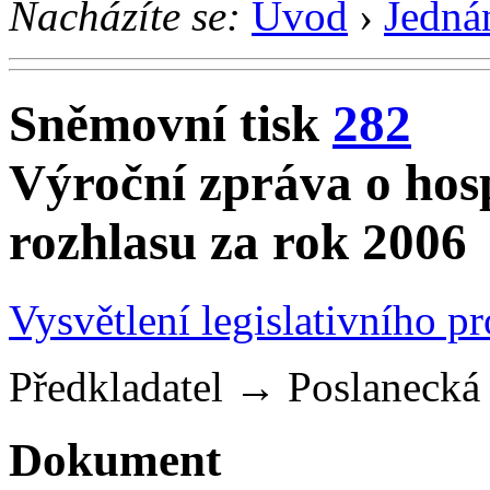
Nacházíte se:
Úvod
›
Jedná
Sněmovní tisk
282
Výroční zpráva o ho
rozhlasu za rok 2006
Vysvětlení legislativního p
Předkladatel
→
Poslaneck
Dokument