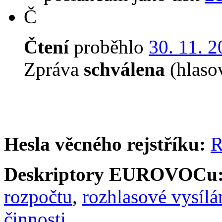
Č
Čtení
proběhlo
30. 11. 
Zpráva
schválena
(hlaso
Hesla věcného rejstříku:
R
Deskriptory EUROVOCu
rozpočtu
,
rozhlasové vysílá
činnosti