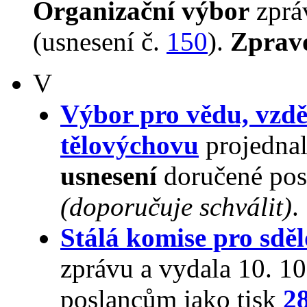
Organizační výbor
zpr
(usnesení č.
150
).
Zprav
V
Výbor pro vědu, vzdě
tělovýchovu
projednal
usnesení
doručené pos
(doporučuje schválit)
.
Stálá komise pro sdě
zprávu a vydala 10. 1
poslancům jako tisk
2