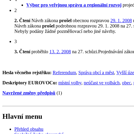
Výbor pro veřejnou správu a regionální rozvoj
projed
2
2. Čtení
Návrh zákona
prošel
obecnou rozpravou
29. 1. 2008
n
Návrh zákona
prošel
podrobnou rozpravou 29. 1. 2008 na 27.
Nebyly podány žádné pozměňovací nebo jiné návrhy.
3
3. Čtení
proběhlo
13. 2. 2008
na 27. schůzi.Projednávání zák
Hesla věcného rejstříku:
Referendum
,
Správa obcí a měst
,
Vyšší úz
Deskriptory EUROVOCu:
místní volby
,
neúčast ve volbách
,
obec
,
Navržené změny předpisů
(1)
Hlavní menu
Přehled obsahu