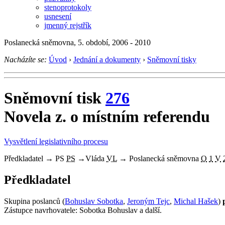
stenoprotokoly
usnesení
jmenný rejstřík
Poslanecká sněmovna, 5. období, 2006 - 2010
Nacházíte se:
Úvod
›
Jednání a dokumenty
›
Sněmovní tisky
Sněmovní tisk
276
Novela z. o místním referendu
Vysvětlení legislativního procesu
Předkladatel
→
PS
PS
→
Vláda
VL
→
Poslanecká sněmovna
O
1
V
Předkladatel
Skupina poslanců (
Bohuslav Sobotka
,
Jeroným Tejc
,
Michal Hašek
)
Zástupce navrhovatele: Sobotka Bohuslav a další.