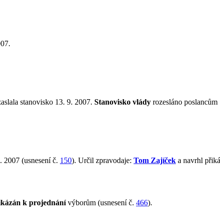
007.
aslala stanovisko 13. 9. 2007.
Stanovisko vlády
rozesláno poslancům 1
. 2007 (usnesení č.
150
). Určil zpravodaje:
Tom Zajíček
a navrhl přik
ikázán k projednání
výborům (usnesení č.
466
).