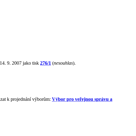
4. 9. 2007 jako tisk
276/1
(
nesouhlas
).
ázat k projednání výborům:
Výbor pro veřejnou správu a