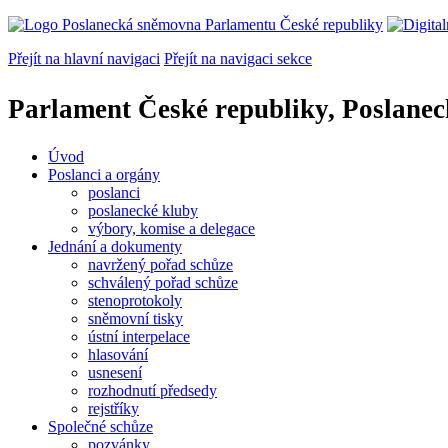
Přejít na hlavní navigaci
Přejít na navigaci sekce
Parlament České republiky, Poslane
Úvod
Poslanci a orgány
poslanci
poslanecké kluby
výbory, komise a delegace
Jednání a dokumenty
navržený pořad schůze
schválený pořad schůze
stenoprotokoly
sněmovní tisky
ústní interpelace
hlasování
usnesení
rozhodnutí předsedy
rejstříky
Společné schůze
pozvánky