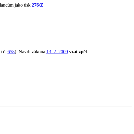
lancům jako tisk
276/Z
.
ní č.
658
). Návrh zákona
13. 2. 2009
vzat zpět
.