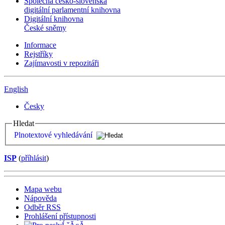
Společná česko-slovenská
digitální parlamentní knihovna
Digitální knihovna
České sněmy
Informace
Rejstříky
Zajímavosti v repozitáři
English
Česky
Hledat
Plnotextové vyhledávání
ISP
(
příhlásit
)
Mapa webu
Nápověda
Odběr RSS
Prohlášení přístupnosti