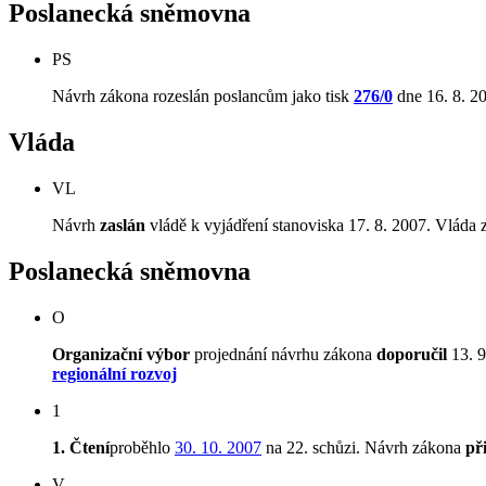
Poslanecká sněmovna
PS
Návrh zákona rozeslán poslancům jako tisk
276/0
dne 16. 8. 2
Vláda
VL
Návrh
zaslán
vládě k vyjádření stanoviska 17. 8. 2007. Vláda z
Poslanecká sněmovna
O
Organizační výbor
projednání návrhu zákona
doporučil
13. 9
regionální rozvoj
1
1. Čtení
proběhlo
30. 10. 2007
na 22. schůzi. Návrh zákona
př
V