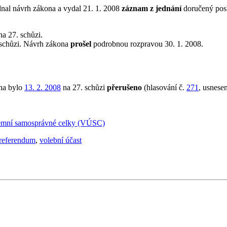
nal návrh zákona a vydal 21. 1. 2008
záznam z jednání
doručený pos
a 27. schůzi.
 schůzi. Návrh zákona
prošel
podrobnou rozpravou 30. 1. 2008.
ona bylo
13. 2. 2008
na 27. schůzi
přerušeno
(hlasování č.
271
, usnese
emní samosprávné celky (VÚSC)
referendum
,
volební účast