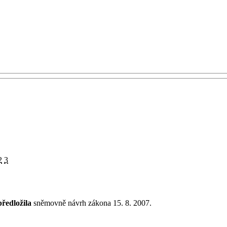
2
3
předložila
sněmovně návrh zákona 15. 8. 2007.