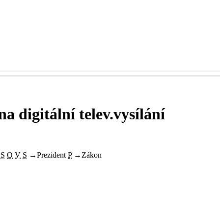
a digitální telev.vysílání
PS
O
V
S
→
Prezident
P
→
Zákon