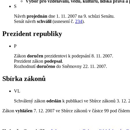
Výbor pro vzdělávání, vědu, kulturu, lidská práva a 
S
Návrh
projednán
dne 1. 11. 2007 na 9. schůzi Senátu.
Senát návrh
schválil
(usnesení č.
234
).
Prezident republiky
P
Zákon
doručen
prezidentovi k podepsání 8. 11. 2007.
Prezident zákon
podepsal
.
Rozhodnutí
doručeno
do Sněmovny 22. 11. 2007.
Sbírka zákonů
VL
Schválený zákon
odeslán
k publikaci ve Sbírce zákonů 3. 12. 
Zákon
vyhlášen
7. 12. 2007 ve Sbírce zákonů v částce 99 pod čísle