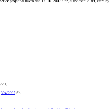
petice
projednal návrh dne 17. 10. 2007 a přijal usnesení č. 89, které b
2007.
m
304/2007
Sb.