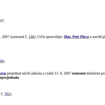
007.
. 2007 (usnesení č.
146
). Určil zpravodaje:
Mgr. Petr Pleva
a navrhl p
88
).
hovu
projednal návrh zákona a vydal 13. 9. 2007
usnesení
doručené po
eprojednala
.
 č.
392
).