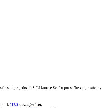
zal
tisk k projednání: Stálá komise Senátu pro sdělovací prostředky
ko tisk
117/2
(
nezabývat se
).