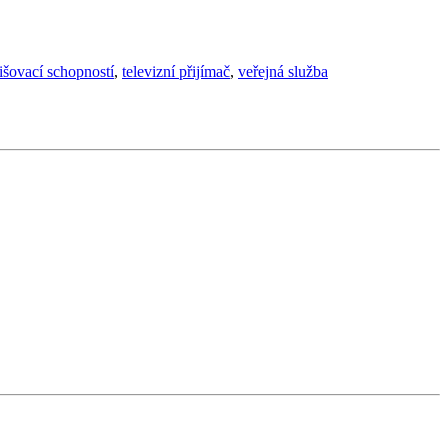
lišovací schopností
,
televizní přijímač
,
veřejná služba