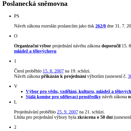
Poslanecká sněmovna
PS
Návrh zákona rozeslán poslancům jako tisk
262/0
dne 31. 7. 2
O
Organizační výbor
projednání návrhu zákona
doporučil
15. 8
mládež a tělovýchovu
1
Čtení proběhlo
15. 8. 2007
na 19. schůzi.
Návrh zákona
přikázán k projednání
výborům (usnesení č.
3
V
Výbor pro vědu, vzdělání, kulturu, mládež a tělovýc
Stálá komise pro sdělovací prostředky
návrh zákona
n
L
Projednávání proběhlo
25. 9. 2007
na 21. schůzi.
Lhůta pro projednání výbory byla
zkrácena o 50 dní
(usnesení
2