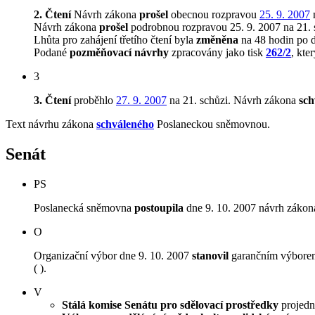
2. Čtení
Návrh zákona
prošel
obecnou rozpravou
25. 9. 2007
n
Návrh zákona
prošel
podrobnou rozpravou 25. 9. 2007 na 21. 
Lhůta pro zahájení třetího čtení byla
změněna
na 48 hodin po 
Podané
pozměňovací návrhy
zpracovány jako tisk
262/2
, kte
3
3. Čtení
proběhlo
27. 9. 2007
na 21. schůzi.
Návrh zákona
sch
Text návrhu zákona
schváleného
Poslaneckou sněmovnou.
Senát
PS
Poslanecká sněmovna
postoupila
dne 9. 10. 2007 návrh zákona
O
Organizační výbor dne 9. 10. 2007
stanovil
garančním výborem 
( ).
V
Stálá komise Senátu pro sdělovací prostředky
projedna