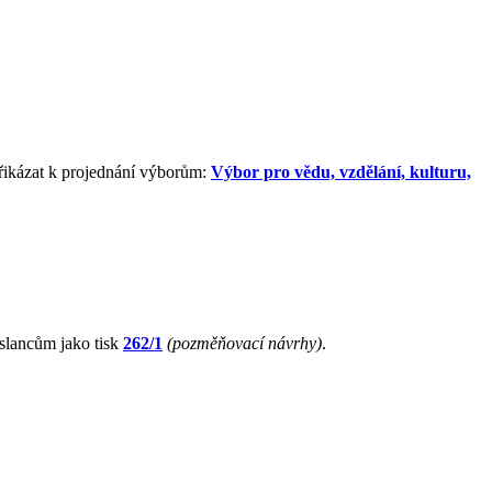
řikázat k projednání výborům:
Výbor pro vědu, vzdělání, kulturu,
slancům jako tisk
262/1
(pozměňovací návrhy)
.