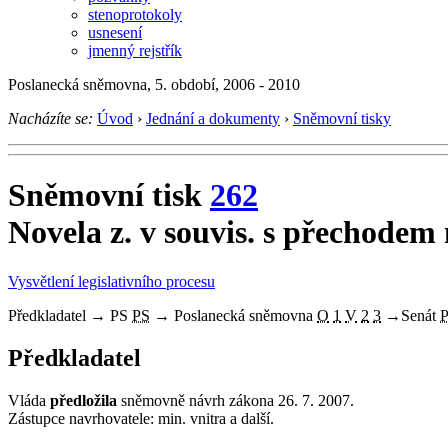
stenoprotokoly
usnesení
jmenný rejstřík
Poslanecká sněmovna, 5. období, 2006 - 2010
Nacházíte se:
Úvod
›
Jednání a dokumenty
›
Sněmovní tisky
Sněmovní tisk
262
Novela z. v souvis. s přechodem n
Vysvětlení legislativního procesu
Předkladatel
→
PS
PS
→
Poslanecká sněmovna
O
1
V
2
3
→
Senát
Předkladatel
Vláda
předložila
sněmovně návrh zákona 26. 7. 2007.
Zástupce navrhovatele: min. vnitra a další.