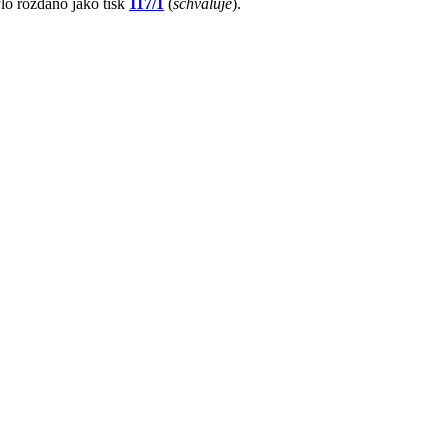
ylo rozdáno jako tisk
117/1
(
schvaluje
).