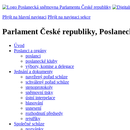
Přejít na hlavní navigaci
Přejít na navigaci sekce
Parlament České republiky, Poslane
Úvod
Poslanci a orgány
poslanci
poslanecké kluby
výbory, komise a delegace
Jednání a dokumenty
navržený pořad schůze
schválený pořad schůze
stenoprotokoly
sněmovní tisky
ústní interpelace
hlasování
usnesení
rozhodnutí předsedy
rejstříky
Společné schůze
pozvánky