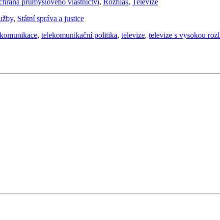
hrana průmyslového vlastnictví
,
Rozhlas
,
Televize
lužby
,
Státní správa a justice
ekomunikace
,
telekomunikační politika
,
televize
,
televize s vysokou roz