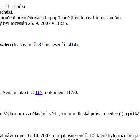
a 21. schůzi.
schůzi.
doručení pozměňovacích, popřípadě jiných návrhů poslancům.
rý byl rozeslán 25. 9. 2007 v 18:25.
válen
(hlasování č.
87
, usnesení č.
414
).
 Senátu jako tisk
117
, dokument
117/0
.
Výbor pro vzdělávání, vědu, kulturu, lidská práva a petice ( ) a
přiká
l návrh dne 16. 10. 2007 a přijal usnesení č. 10, které bylo rozdáno ja