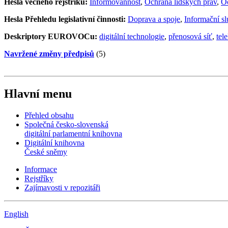
Hesla věcného rejstříku:
Informovannost
,
Ochrana lidských práv
,
Oc
Hesla Přehledu legislativní činnosti:
Doprava a spoje
,
Informační s
Deskriptory EUROVOCu:
digitální technologie
,
přenosová síť
,
tel
Navržené změny předpisů
(5)
Hlavní menu
Přehled obsahu
Společná česko-slovenská
digitální parlamentní knihovna
Digitální knihovna
České sněmy
Informace
Rejstříky
Zajímavosti v repozitáři
English