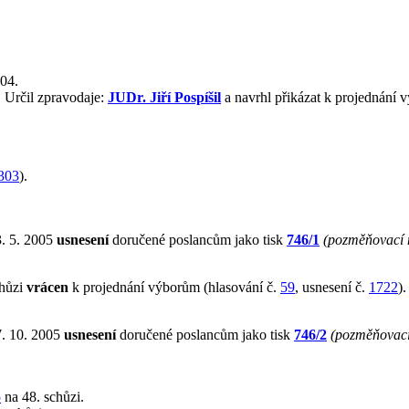
004.
 Určil zpravodaje:
JUDr. Jiří Pospíšil
a navrhl přikázat k projednání
303
).
3. 5. 2005
usnesení
doručené poslancům jako tisk
746/1
(pozměňovací 
chůzi
vrácen
k projednání výborům (hlasování č.
59
, usnesení č.
1722
).
7. 10. 2005
usnesení
doručené poslancům jako tisk
746/2
(pozměňovací
5
na 48. schůzi.