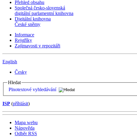
Přehled obsahu
Společná česko-slovenská
digitální parlamentní knihovna
Digitální knihovna
České sněmy
Informace
Rejstříky
Zajímavosti v repozitáři
English
Česky
Hledat
Plnotextové vyhledávání
ISP
(
příhlásit
)
Mapa webu
Nápověda
Odběr RSS