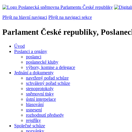
Přejít na hlavní navigaci
Přejít na navigaci sekce
Parlament České republiky, Poslane
Úvod
Poslanci a orgány
poslanci
poslanecké kluby
výbory, komise a delegace
Jednání a dokumenty
navržený pořad schůze
schválený pořad schůze
stenoprotokoly
sněmovní tisky
ústní interpelace
hlasování
usnesení
rozhodnutí předsedy
rejstříky
Společné schůze
pozvánky