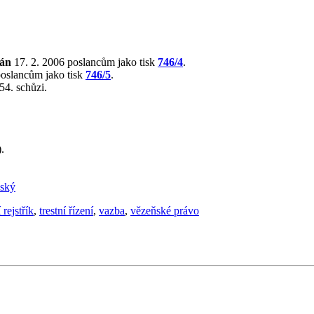
lán
17. 2. 2006 poslancům jako tisk
746/4
.
poslancům jako tisk
746/5
.
54. schůzi.
.
nský
í rejstřík
,
trestní řízení
,
vazba
,
vězeňské právo