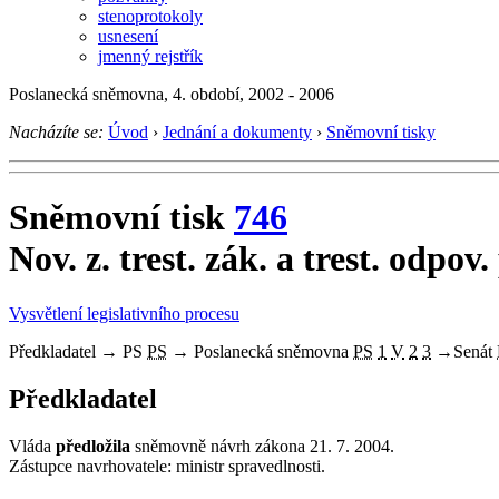
stenoprotokoly
usnesení
jmenný rejstřík
Poslanecká sněmovna, 4. období, 2002 - 2006
Nacházíte se:
Úvod
›
Jednání a dokumenty
›
Sněmovní tisky
Sněmovní tisk
746
Nov. z. trest. zák. a trest. odpov.
Vysvětlení legislativního procesu
Předkladatel
→
PS
PS
→
Poslanecká sněmovna
PS
1
V
2
3
→
Senát
Předkladatel
Vláda
předložila
sněmovně návrh zákona 21. 7. 2004.
Zástupce navrhovatele: ministr spravedlnosti.