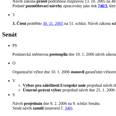
Návrh zákona
prošel
podrobnou rozpravou 13. 10. 2005 na 48.
Podané
pozměňovací návrhy
zpracovány jako tisk
746/3
, kte
3
3. Čtení
proběhlo
30. 11. 2005
na 51. schůzi.
Návrh zákona
sc
Senát
PS
Poslanecká sněmovna
postoupila
dne 10. 1. 2006 návrh zákona
O
Organizační výbor dne 10. 1. 2006
stanovil
garančním výborem
V
Výbor pro záležitosti Evropské unie
projednal návrh dn
Ústavně-právní výbor
projednal návrh dne 25. 1. 2006 a
S
Návrh
projednán
dne 8. 2. 2006 na 9. schůzi Senátu.
Senát návrh
zamítl
(usnesení č.
340
).