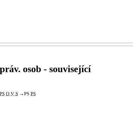
 práv. osob - související
PS
O
V
S
→
PS
PS