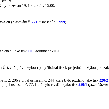
 schůzi.
rý byl rozeslán 19. 10. 2005 v 15:00.
hválen
(hlasování č.
221
, usnesení č.
1999
).
 Senátu jako tisk
220
, dokument
220/0
.
 Ústavně-právní výbor ( ) a
přikázal
tisk k projednání: Výbor pro zále
e 1. 2. 206 a přijal usnesení č. 244, které bylo rozdáno jako tisk
220/2
 přijal usnesení č. 77, které bylo rozdáno jako tisk
220/1
(
pozměňovací