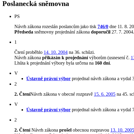
Poslanecká sněmovna
PS
Návrh zákona rozeslán poslancům jako tisk
746/0
dne 11. 8. 2
Předseda
sněmovny projednání zákona
doporučil
27. 7. 2004.
1
Čtení proběhlo
14. 10. 2004
na 36. schůzi.
Návrh zákona
přikázán k projednání
výborům (usnesení č.
1
Lhůta k projednání výbory byla určena na
160 dní
.
V
Ústavně právní výbor
projednal návrh zákona a vydal 
2
2. Čtení
Návrh zákona v obecné rozpravě
15. 6. 2005
na 45. s
V
Ústavně právní výbor
projednal návrh zákona a vydal 
2
2. Čtení
Návrh zákona
prošel
obecnou rozpravou
13. 10. 200