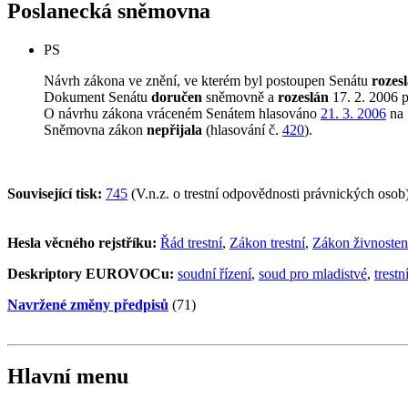
Poslanecká sněmovna
PS
Návrh zákona ve znění, ve kterém byl postoupen Senátu
rozes
Dokument Senátu
doručen
sněmovně a
rozeslán
17. 2. 2006 
O návrhu zákona vráceném Senátem hlasováno
21. 3. 2006
na 
Sněmovna zákon
nepřijala
(hlasování č.
420
).
Související tisk:
745
(V.n.z. o trestní odpovědnosti právnických osob)
Hesla věcného rejstříku:
Řád trestní
,
Zákon trestní
,
Zákon živnoste
Deskriptory EUROVOCu:
soudní řízení
,
soud pro mladistvé
,
trestn
Navržené změny předpisů
(71)
Hlavní menu