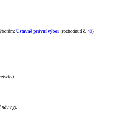
 výborům:
Ústavně právní výbor
(rozhodnutí č.
40
)
návrhy)
.
 návrhy)
.