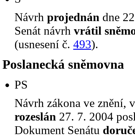
Návrh
projednán
dne 22.
Senát návrh
vrátil sněm
(usnesení č.
493
).
Poslanecká sněmovna
PS
Návrh zákona ve znění, 
rozeslán
27. 7. 2004 pos
Dokument Senátu
doruč