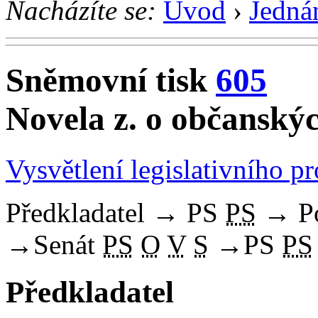
Nacházíte se:
Úvod
›
Jedná
Sněmovní tisk
605
Novela z. o občanský
Vysvětlení legislativního p
Předkladatel
→
PS
PS
→
P
→
Senát
PS
O
V
S
→
PS
PS
Předkladatel