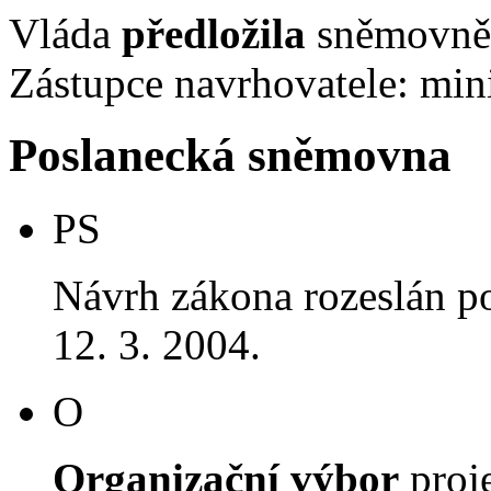
Vláda
předložila
sněmovně 
Zástupce navrhovatele: mini
Poslanecká sněmovna
PS
Návrh zákona rozeslán p
12. 3. 2004.
O
Organizační výbor
proj