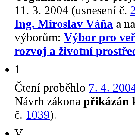
11. 3. 2004 (usnesení č.
Ing. Miroslav Váňa
a na
výborům:
Výbor pro veř
rozvoj a životní prostře
1
Čtení proběhlo
7. 4. 200
Návrh zákona
přikázán 
č.
1039
).
V