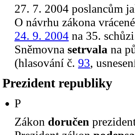
27. 7. 2004 poslancům ja
O návrhu zákona vrácen
24. 9. 2004
na 35. schůzi
Sněmovna
setrvala
na p
(hlasování č.
93
, usnesen
Prezident republiky
P
Zákon
doručen
prezident