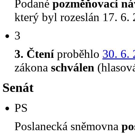
Podané
pozměňovací ná
který byl rozeslán 17. 6.
3
3. Čtení
proběhlo
30. 6.
zákona
schválen
(hlasov
Senát
PS
Poslanecká sněmovna
po