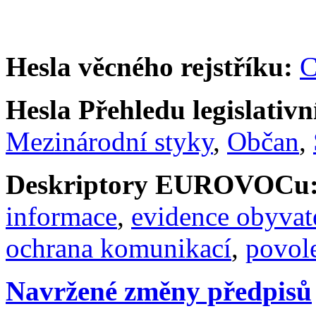
Hesla věcného rejstříku:
C
Hesla Přehledu legislativní
Mezinárodní styky
,
Občan
,
Deskriptory EUROVOCu
informace
,
evidence obyvat
ochrana komunikací
,
povol
Navržené změny předpisů