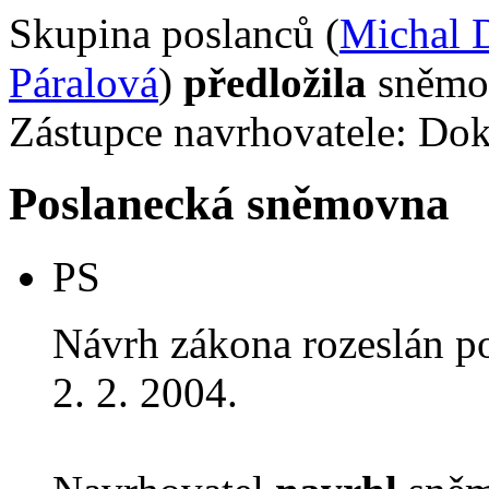
Skupina poslanců (
Michal 
Páralová
)
předložila
sněmov
Zástupce navrhovatele: Dokt
Poslanecká sněmovna
PS
Návrh zákona rozeslán p
2. 2. 2004.