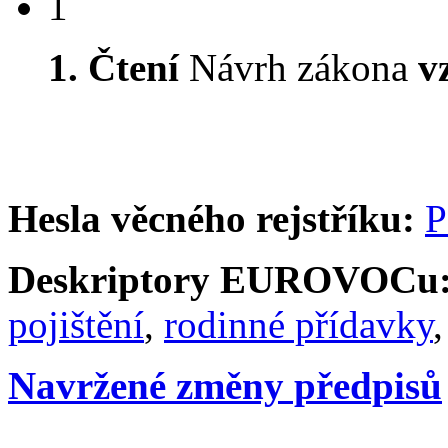
1
1. Čtení
Návrh zákona
v
Hesla věcného rejstříku:
P
Deskriptory EUROVOCu
pojištění
,
rodinné přídavky
Navržené změny předpisů