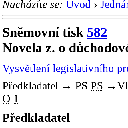
Nacházíte se:
Úvod
›
Jedná
Sněmovní tisk
582
Novela z. o důchodov
Vysvětlení legislativního p
Předkladatel
→
PS
PS
→
Vl
O
1
Předkladatel