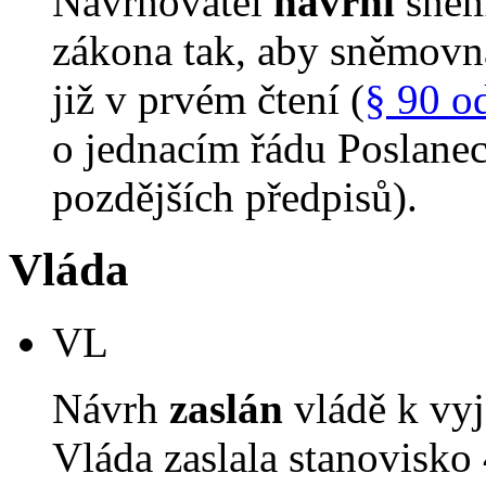
Navrhovatel
navrhl
sněm
zákona tak, aby sněmovn
již v prvém čtení (
§ 90 o
o jednacím řádu Poslane
pozdějších předpisů).
Vláda
VL
Návrh
zaslán
vládě k vyj
Vláda zaslala stanovisko