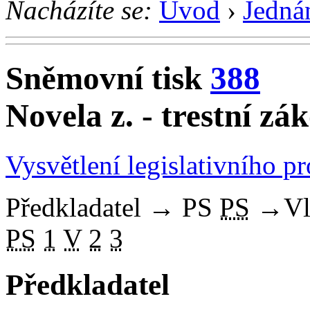
Nacházíte se:
Úvod
›
Jedná
Sněmovní tisk
388
Novela z. - trestní zá
Vysvětlení legislativního p
Předkladatel
→
PS
PS
→
Vl
PS
1
V
2
3
Předkladatel