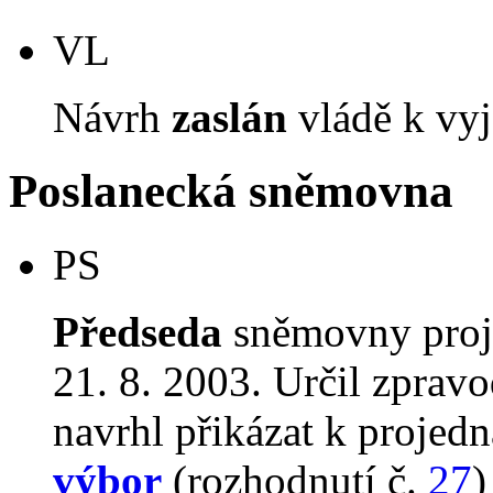
VL
Návrh
zaslán
vládě k vyj
Poslanecká sněmovna
PS
Předseda
sněmovny proj
21. 8. 2003. Určil zprav
navrhl přikázat k proje
výbor
(rozhodnutí č.
27
)