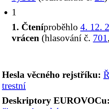
1
1. Čtení
proběhlo
4. 12. 
vrácen
(hlasování č.
701
Hesla věcného rejstříku:
Ř
trestní
Deskriptory EUROVOCu