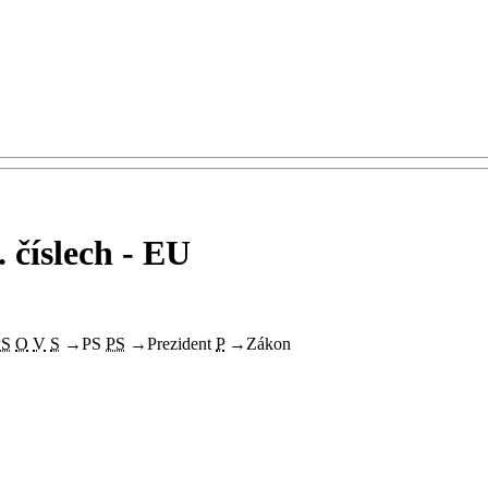
. číslech - EU
PS
O
V
S
→
PS
PS
→
Prezident
P
→
Zákon