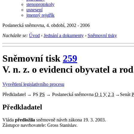
stenoprotokoly
usnesení
jmenný rejstřík
Poslanecká sněmovna, 4. období, 2002 - 2006
Nacházíte se:
Úvod
›
Jednání a dokumenty
›
Sněmovní tisky
Sněmovní tisk
259
V. n. z. o evidenci obyvatel a rod
Vysvětlení legislativního procesu
Předkladatel
→
PS
PS
→
Poslanecká sněmovna
O
1
V
2
3
→
Senát
Předkladatel
Vláda
předložila
sněmovně návrh zákona 19. 3. 2003.
Zástupce navrhovatele: Gross Stanislav.