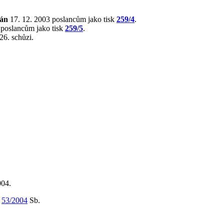
lán
17. 12. 2003 poslancům jako tisk
259/4
.
 poslancům jako tisk
259/5
.
26. schůzi.
004.
m
53/2004
Sb.