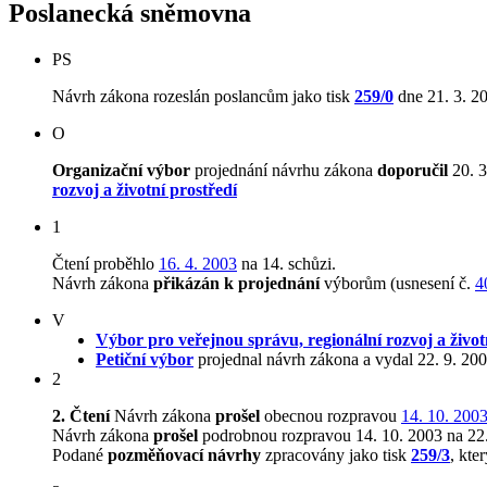
Poslanecká sněmovna
PS
Návrh zákona rozeslán poslancům jako tisk
259/0
dne 21. 3. 2
O
Organizační výbor
projednání návrhu zákona
doporučil
20. 3
rozvoj a životní prostředí
1
Čtení proběhlo
16. 4. 2003
na 14. schůzi.
Návrh zákona
přikázán k projednání
výborům (usnesení č.
4
V
Výbor pro veřejnou správu, regionální rozvoj a život
Petiční výbor
projednal návrh zákona a vydal 22. 9. 20
2
2. Čtení
Návrh zákona
prošel
obecnou rozpravou
14. 10. 200
Návrh zákona
prošel
podrobnou rozpravou 14. 10. 2003 na 22.
Podané
pozměňovací návrhy
zpracovány jako tisk
259/3
, kte