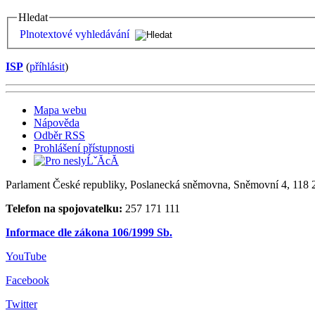
Hledat
Plnotextové vyhledávání
ISP
(
příhlásit
)
Mapa webu
Nápověda
Odběr RSS
Prohlášení přístupnosti
Parlament České republiky, Poslanecká sněmovna, Sněmovní 4, 118 2
Telefon na spojovatelku:
257 171 111
Informace dle zákona 106/1999 Sb.
YouTube
Facebook
Twitter