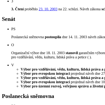
3
3. Čtení
proběhlo
23. 10. 2003
na 22. schůzi.
Návrh zákona
sc
Senát
PS
Poslanecká sněmovna
postoupila
dne 14. 11. 2003 návrh zákon
O
Organizační výbor dne 18. 11. 2003
stanovil
garančním výborem
pro vzdělávání, vědu, kulturu, lidská práva a petice ( ).
V
Výbor pro vzdělávání, vědu, kulturu, lidská práva a 
Výbor pro evropskou integraci
projednal návrh dne 27.
Výbor pro vzdělávání, vědu, kulturu, lidská práva a 
Výbor pro evropskou integraci
projednal návrh dne 10.
Výbor pro územní rozvoj, veřejnou správu a životní 
Poslanecká sněmovna