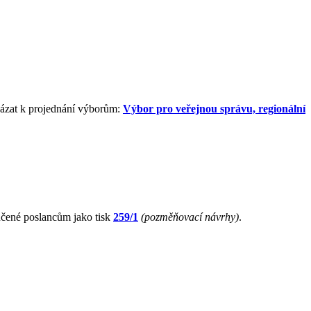
kázat k projednání výborům:
Výbor pro veřejnou správu, regionální
čené poslancům jako tisk
259/1
(pozměňovací návrhy)
.
.