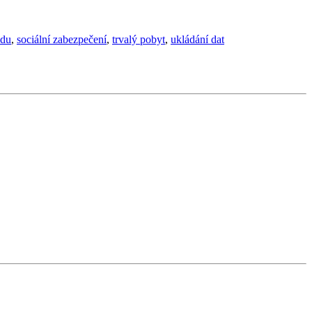
idu
,
sociální zabezpečení
,
trvalý pobyt
,
ukládání dat