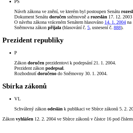
PS
Návrh zákona ve znění, ve kterém byl postoupen Senátu
rozes
Dokument Senátu
doručen
sněmovně a
rozeslán
17. 12. 2003
O návrhu zákona vráceném Senátem hlasováno
14. 1. 2004
na 
Sněmovna zákon
přijala
(hlasování č.
5
, usnesení č.
888
).
Prezident republiky
P
Zákon
doručen
prezidentovi k podepsání 21. 1. 2004.
Prezident zákon
podepsal
.
Rozhodnutí
doručeno
do Sněmovny 30. 1. 2004.
Sbírka zákonů
VL
Schválený zákon
odeslán
k publikaci ve Sbírce zákonů 5. 2. 2
Zákon
vyhlášen
12. 2. 2004 ve Sbírce zákonů v částce 16 pod čísle