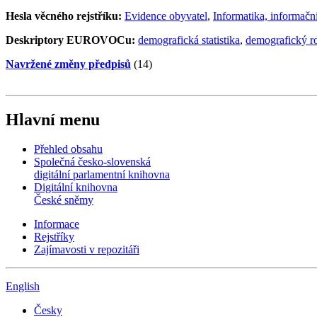
Hesla věcného rejstříku:
Evidence obyvatel
,
Informatika, informačn
Deskriptory EUROVOCu:
demografická statistika
,
demografický r
Navržené změny předpisů
(14)
Hlavní menu
Přehled obsahu
Společná česko-slovenská
digitální parlamentní knihovna
Digitální knihovna
České sněmy
Informace
Rejstříky
Zajímavosti v repozitáři
English
Česky