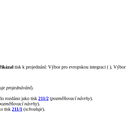
řikázal
tisk k projednání: Výbor pro evropskou integraci ( ), Výbor
uje projednávání
).
ylo rozdáno jako tisk
211/2
(
pozměňovací návrhy
).
pozměňovací návrhy
).
ko tisk
211/1
(
schvaluje
).