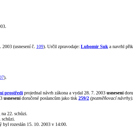
003.
. 2003 (usnesení č.
109
). Určil zpravodaje:
Lubomír Suk
a navrhl při
07
).
ní prostředí
projednal návrh zákona a vydal 28. 7. 2003
usnesení
doru
03
usnesení
doručené poslancům jako tisk
259/2
(pozměňovací návrhy)
3
na 22. schůzi.
 schůzi.
rý byl rozeslán 15. 10. 2003 v 14:00.