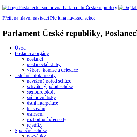
Přejít na hlavní navigaci
Přejít na navigaci sekce
Parlament České republiky, Poslane
Úvod
Poslanci a orgány
poslanci
poslanecké kluby
výbory, komise a delegace
Jednání a dokumenty
navržený pořad schůze
schválený pořad schůze
stenoprotokoly
sněmovní tisky
ústní interpelace
hlasování
usnesení
rozhodnutí předsedy
rejstříky
Společné schůze
pozvánky