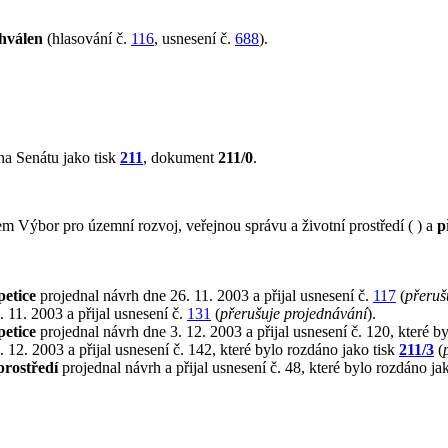
hválen
(hlasování č.
116
, usnesení č.
688
).
a Senátu jako tisk
211
, dokument
211/0
.
 Výbor pro územní rozvoj, veřejnou správu a životní prostředí ( ) a
p
petice
projednal návrh dne 26. 11. 2003 a přijal usnesení č.
117
(
přeruš
 11. 2003 a přijal usnesení č.
131
(
přerušuje projednávání
).
petice
projednal návrh dne 3. 12. 2003 a přijal usnesení č. 120, které b
 12. 2003 a přijal usnesení č. 142, které bylo rozdáno jako tisk
211/3
(
prostředí
projednal návrh a přijal usnesení č. 48, které bylo rozdáno ja