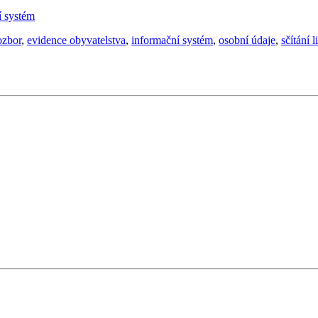
í systém
ozbor
,
evidence obyvatelstva
,
informační systém
,
osobní údaje
,
sčítání l