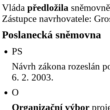
Vláda
předložila
sněmovně 
Zástupce navrhovatele: Gros
Poslanecká sněmovna
PS
Návrh zákona rozeslán p
6. 2. 2003.
O
Organizační výbor
proj