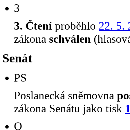
3
3. Čtení
proběhlo
22. 5.
zákona
schválen
(hlasov
Senát
PS
Poslanecká sněmovna
po
zákona Senátu jako tisk
O