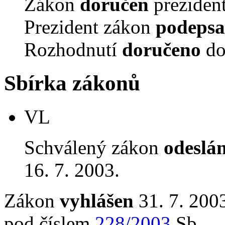
Zákon
doručen
prezident
Prezident zákon
podepsa
Rozhodnutí
doručeno
do
Sbírka zákonů
VL
Schválený zákon
odeslá
16. 7. 2003.
Zákon
vyhlášen
31. 7. 2003
pod číslem
228/2003
Sb.