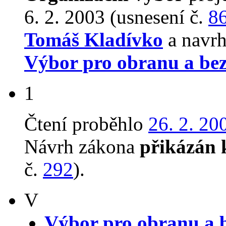
6. 2. 2003 (usnesení č.
8
Tomáš Kladívko
a navrh
Výbor pro obranu a be
1
Čtení proběhlo
26. 2. 20
Návrh zákona
přikázán 
č.
292
).
V
Výbor pro obranu a 