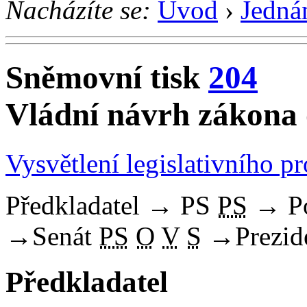
Nacházíte se:
Úvod
›
Jedná
Sněmovní tisk
204
Vládní návrh zákona 
Vysvětlení legislativního p
Předkladatel
→
PS
PS
→
P
→
Senát
PS
O
V
S
→
Prezid
Předkladatel