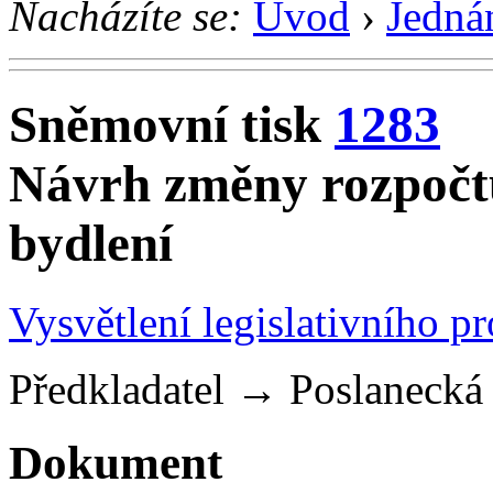
Nacházíte se:
Úvod
›
Jedná
Sněmovní tisk
1283
Návrh změny rozpočtu
bydlení
Vysvětlení legislativního p
Předkladatel
→
Poslaneck
Dokument