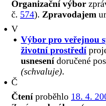
Organizační výbor
zpr
č.
574
).
Zpravodajem
u
V
Výbor pro veřejnou s
životní prostředí
proje
usnesení
doručené pos
(schvaluje)
.
Č
Čtení
proběhlo
18. 4. 20