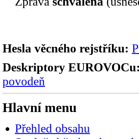
Zpráva
schválena
(usnes
Hesla věcného rejstříku:
P
Deskriptory EUROVOCu
povodeň
Hlavní menu
Přehled obsahu