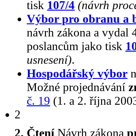
tisk
107/4
(návrh proc
Výbor pro obranu a 
návrh zákona a vydal 
poslancům jako tisk
1
usnesení)
.
Hospodářský výbor
n
Možné projednávání
z
č. 19
(1. a 2. října 200
2
2. Čtení
Návrh zákona
p