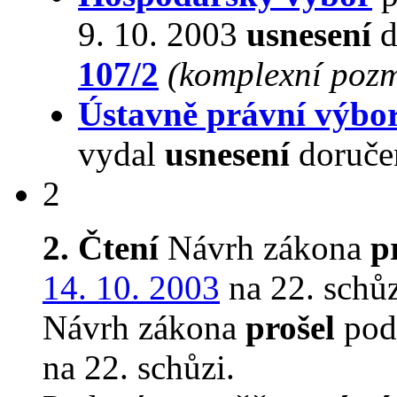
9. 10. 2003
usnesení
d
107/2
(komplexní pozm
Ústavně právní výbo
vydal
usnesení
doruče
2
2. Čtení
Návrh zákona
p
14. 10. 2003
na 22. schůz
Návrh zákona
prošel
pod
na 22. schůzi.