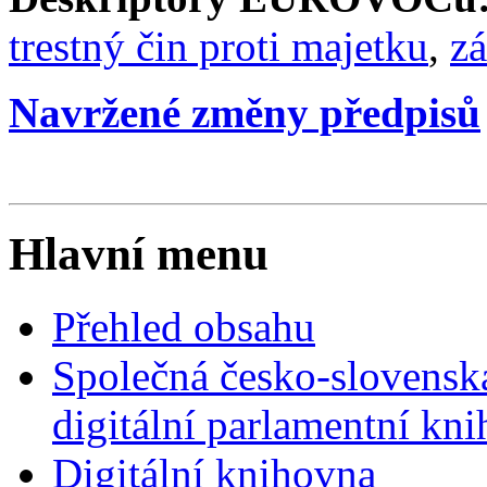
trestný čin proti majetku
,
z
Navržené změny předpisů
Hlavní menu
Přehled obsahu
Společná česko-slovensk
digitální parlamentní kn
Digitální knihovna