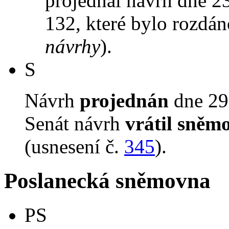
projednal návrh dne 23.
132, které bylo rozdán
návrhy
).
S
Návrh
projednán
dne 29.
Senát návrh
vrátil sněm
(usnesení č.
345
).
Poslanecká sněmovna
PS