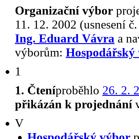
Organizační výbor
proj
11. 12. 2002 (usnesení č
Ing. Eduard Vávra
a na
výborům:
Hospodářský 
1
1. Čtení
proběhlo
26. 2. 
přikázán k projednání
v
V
Hospodářský výbor
p