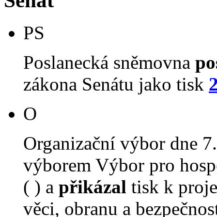
Senát
PS
Poslanecká sněmovna
po
zákona Senátu jako tisk
O
Organizační výbor dne 7
výborem Výbor pro hospo
( ) a
přikázal
tisk k proj
věci, obranu a bezpečnost