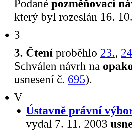
Podané
pozměňovací ná
který byl rozeslán 16. 10
3
3. Čtení
proběhlo
23.
,
24
Schválen návrh na
opako
usnesení č.
695
).
V
Ústavně právní výbo
vydal 7. 11. 2003
usne