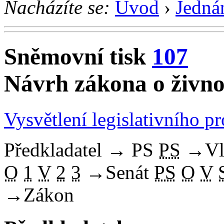
Nacházíte se:
Úvod
›
Jedná
Sněmovní tisk
107
Návrh zákona o živn
Vysvětlení legislativního p
Předkladatel
→
PS
PS
→
Vl
O
1
V
2
3
→
Senát
PS
O
V
→
Zákon