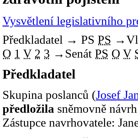
Vysvětlení legislativního p
Předkladatel
→
PS
PS
→
Vl
O
1
V
2
3
→
Senát
PS
O
V
Předkladatel
Skupina poslanců (
Josef Ja
předložila
sněmovně návrh 
Zástupce navrhovatele: Jan