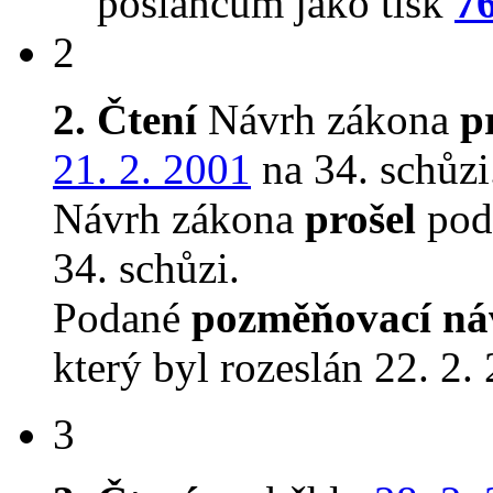
poslancům jako tisk
7
2
2. Čtení
Návrh zákona
p
21. 2. 2001
na 34. schůzi
Návrh zákona
prošel
podr
34. schůzi.
Podané
pozměňovací ná
který byl rozeslán 22. 2.
3