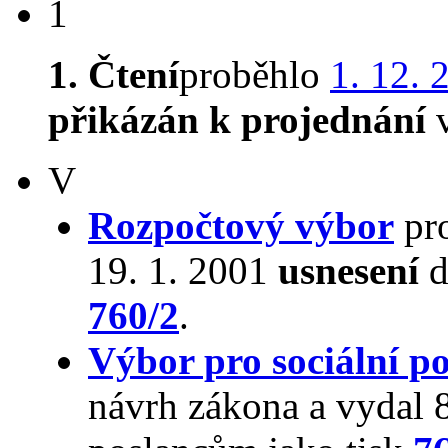
1
1. Čtení
proběhlo
1. 12. 
přikázán k projednání
v
V
Rozpočtový výbor
pro
19. 1. 2001
usnesení
d
760/2
.
Výbor pro sociální po
návrh zákona a vydal 