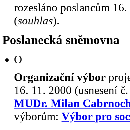
rozesláno poslancům 16. 
(
souhlas
).
Poslanecká sněmovna
O
Organizační výbor
proj
16. 11. 2000 (usnesení č
MUDr. Milan Cabrnoc
výborům:
Výbor pro soci