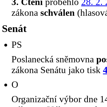
3. Čtení
proběhlo
28. 2.
zákona
schválen
(hlasov
Senát
PS
Poslanecká sněmovna
po
zákona Senátu jako tisk
O
Organizační výbor dne 1