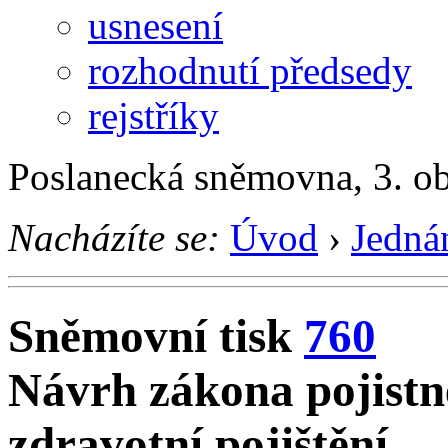
usnesení
rozhodnutí předsedy
rejstříky
Poslanecká sněmovna, 3. o
Nacházíte se:
Úvod
›
Jedná
Sněmovní tisk
760
Návrh zákona pojist
zdravotní pojištění