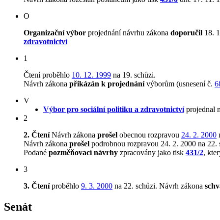
O
Organizační výbor
projednání návrhu zákona
doporučil
18. 1
zdravotnictví
1
Čtení proběhlo
10. 12. 1999
na 19. schůzi.
Návrh zákona
přikázán k projednání
výborům (usnesení č.
6
V
Výbor pro sociální politiku a zdravotnictví
projednal 
2
2. Čtení
Návrh zákona
prošel
obecnou rozpravou
24. 2. 2000
n
Návrh zákona
prošel
podrobnou rozpravou 24. 2. 2000 na 22. 
Podané
pozměňovací návrhy
zpracovány jako tisk
431/2
, kte
3
3. Čtení
proběhlo
9. 3. 2000
na 22. schůzi.
Návrh zákona
schv
Senát