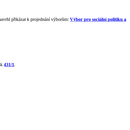
navrhl přikázat k projednání výborům:
Výbor pro sociální politiku a
sk
431/1
.