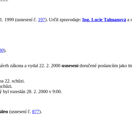
1. 1999 (usnesení č.
197
). Určil zpravodaje:
Ing. Lucie Talmanová
a 
80
).
návrh zákona a vydal 22. 2. 2000
usnesení
doručené poslancům jako ti
a 22. schůzi.
schůzi.
rý byl rozeslán 28. 2. 2000 v 9:00.
álen
(usnesení č.
877
).