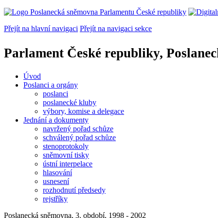
Přejít na hlavní navigaci
Přejít na navigaci sekce
Parlament České republiky, Poslane
Úvod
Poslanci a orgány
poslanci
poslanecké kluby
výbory, komise a delegace
Jednání a dokumenty
navržený pořad schůze
schválený pořad schůze
stenoprotokoly
sněmovní tisky
ústní interpelace
hlasování
usnesení
rozhodnutí předsedy
rejstříky
Poslanecká sněmovna, 3. období, 1998 - 2002