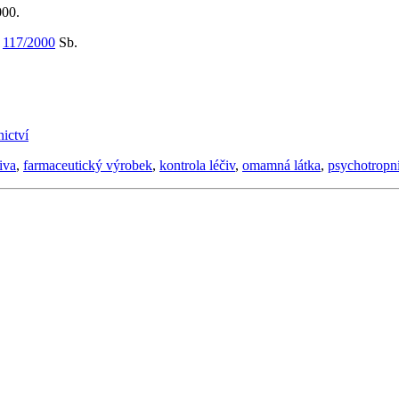
000.
m
117/2000
Sb.
ictví
iva
,
farmaceutický výrobek
,
kontrola léčiv
,
omamná látka
,
psychotropní