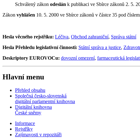
Schválený zákon
odeslán
k publikaci ve Sbírce zákonů 2. 5. 2
Zákon
vyhlášen
10. 5. 2000 ve Sbírce zákonů v částce 35 pod čísle
Hesla věcného rejstříku:
Léčiva
,
Obchod zahraniční
,
Správa státní
Hesla Přehledu legislativní činnosti:
Státní správa a justice
,
Zdravotn
Deskriptory EUROVOCu:
dovozní omezení
,
farmaceutická legislat
Hlavní menu
Přehled obsahu
Společná česko-slovenská
digitální parlamentní knihovna
Digitální knihovna
České sněmy
Informace
Rejstříky
Zajímavosti v repozitáři