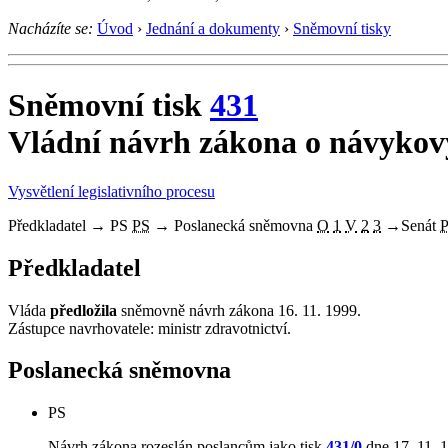
Nacházíte se:
Úvod
›
Jednání a dokumenty
›
Sněmovní tisky
Sněmovní tisk
431
Vládní návrh zákona o návykov
Vysvětlení legislativního procesu
Předkladatel
→
PS
PS
→
Poslanecká sněmovna
O
1
V
2
3
→
Senát
Předkladatel
Vláda
předložila
sněmovně návrh zákona 16. 11. 1999.
Zástupce navrhovatele: ministr zdravotnictví.
Poslanecká sněmovna
PS
Návrh zákona rozeslán poslancům jako tisk
431/0
dne 17. 11. 