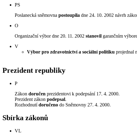
PS
Poslanecká sněmovna
postoupila
dne 24. 10. 2002 návrh záko
O
Organizační výbor dne 20. 11. 2002
stanovil
garančním výborem 
V
Výbor pro zdravotnictví a sociální politiku
projednal n
Prezident republiky
P
Zákon
doručen
prezidentovi k podepsání 17. 4. 2000.
Prezident zákon
podepsal
.
Rozhodnutí
doručeno
do Sněmovny 27. 4. 2000.
Sbírka zákonů
VL