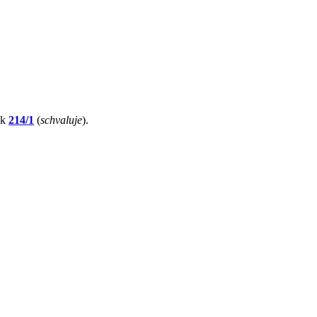
sk
214/1
(
schvaluje
).