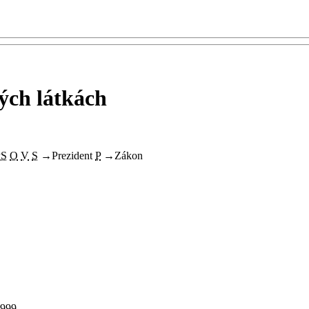
ých látkách
PS
O
V
S
→
Prezident
P
→
Zákon
1999.