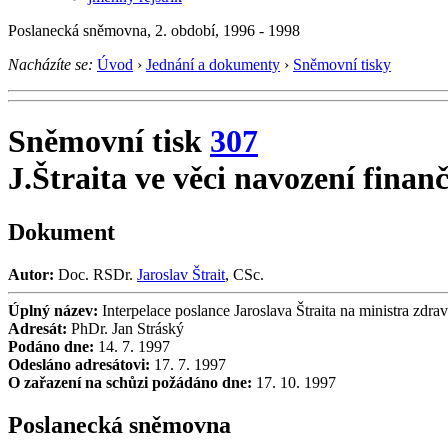
Poslanecká sněmovna, 2. období, 1996 - 1998
Nacházíte se:
Úvod
›
Jednání a dokumenty
›
Sněmovní tisky
Sněmovní tisk
307
J.Štraita ve věci navození finan
Dokument
Autor:
Doc. RSDr.
Jaroslav Štrait
, CSc.
Úplný název:
Interpelace poslance Jaroslava Štraita na ministra zdra
Adresát:
PhDr. Jan Stráský
Podáno dne:
14. 7. 1997
Odesláno adresátovi:
17. 7. 1997
O zařazení na schůzi požádáno dne:
17. 10. 1997
Poslanecká sněmovna