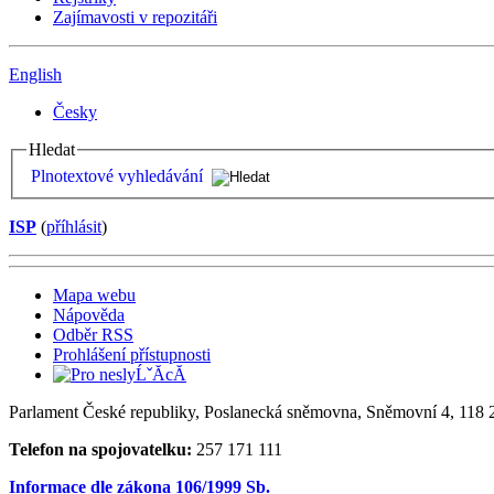
Zajímavosti v repozitáři
English
Česky
Hledat
Plnotextové vyhledávání
ISP
(
příhlásit
)
Mapa webu
Nápověda
Odběr RSS
Prohlášení přístupnosti
Parlament České republiky, Poslanecká sněmovna, Sněmovní 4, 118 2
Telefon na spojovatelku:
257 171 111
Informace dle zákona 106/1999 Sb.