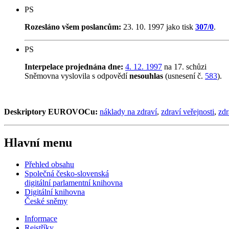
PS
Rozesláno všem poslancům:
23. 10. 1997 jako tisk
307/0
.
PS
Interpelace projednána dne:
4. 12. 1997
na 17. schůzi
Sněmovna vyslovila s odpovědí
nesouhlas
(usnesení č.
583
).
Deskriptory EUROVOCu:
náklady na zdraví
,
zdraví veřejnosti
,
zdr
Hlavní menu
Přehled obsahu
Společná česko-slovenská
digitální parlamentní knihovna
Digitální knihovna
České sněmy
Informace
Rejstříky