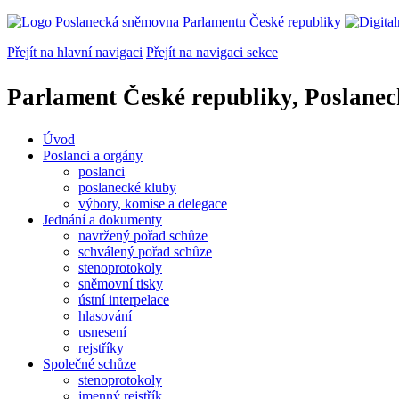
Přejít na hlavní navigaci
Přejít na navigaci sekce
Parlament České republiky, Poslane
Úvod
Poslanci a orgány
poslanci
poslanecké kluby
výbory, komise a delegace
Jednání a dokumenty
navržený pořad schůze
schválený pořad schůze
stenoprotokoly
sněmovní tisky
ústní interpelace
hlasování
usnesení
rejstříky
Společné schůze
stenoprotokoly
jmenný rejstřík