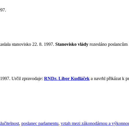
997.
aslala stanovisko 22. 8. 1997.
Stanovisko vlády
rozesláno poslancům 2
 1997. Určil zpravodaje:
RNDr. Libor Kudláček
a navrhl přikázat k 
lučitelnost
,
poslanec parlamentu
,
vztah mezi zákonodárnou a výkonno