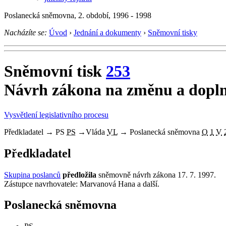
Poslanecká sněmovna, 2. období, 1996 - 1998
Nacházíte se:
Úvod
›
Jednání a dokumenty
›
Sněmovní tisky
Sněmovní tisk
253
Návrh zákona na změnu a dopln
Vysvětlení legislativního procesu
Předkladatel
→
PS
PS
→
Vláda
VL
→
Poslanecká sněmovna
O
1
V
Předkladatel
Skupina poslanců
předložila
sněmovně návrh zákona 17. 7. 1997.
Zástupce navrhovatele: Marvanová Hana a další.
Poslanecká sněmovna