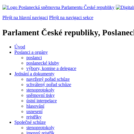
Přejít na hlavní navigaci
Přejít na navigaci sekce
Parlament České republiky, Poslane
Úvod
Poslanci a orgány
poslanci
poslanecké kluby
výbory, komise a delegace
Jednání a dokumenty
navržený pořad schůze
schválený pořad schůze
stenoprotokoly
sněmovní tisky
ústní interpelace
hlasování
usnesení
rejstříky
Společné schůze
stenoprotokoly
jmenný rejstřík