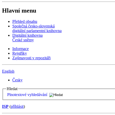
Hlavní menu
Přehled obsahu
Společná česko-slovenská
digitální parlamentní knihovna
Digitální knihovna
České sněmy
Informace
Rejstříky
Zajímavosti v repozitáři
English
Česky
Hledat
Plnotextové vyhledávání
ISP
(
příhlásit
)