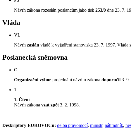
PS
Návrh zákona rozeslán poslancům jako tisk
253/0
dne 23. 7. 1
Vláda
VL
Návrh
zaslán
vládě k vyjádření stanoviska 23. 7. 1997. Vláda z
Poslanecká sněmovna
O
Organizační výbor
projednání návrhu zákona
doporučil
3. 9.
1
1. Čtení
Návrh zákona
vzat zpět
3. 2. 1998.
Deskriptory EUROVOCu:
dělba pravomocí
,
ministr
,
náhradník
,
nes