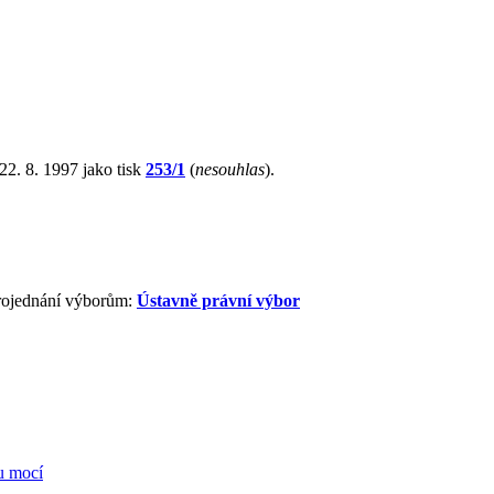
2. 8. 1997 jako tisk
253/1
(
nesouhlas
).
projednání výborům:
Ústavně právní výbor
u mocí