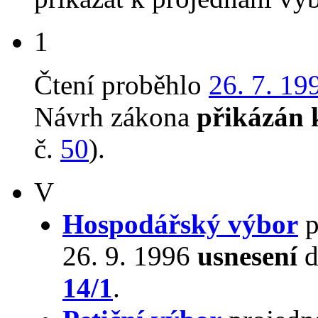
1
Čtení proběhlo
26. 7. 19
Návrh zákona
přikázán 
č.
50
).
V
Hospodářský výbor
p
26. 9. 1996
usnesení
d
14/1
.