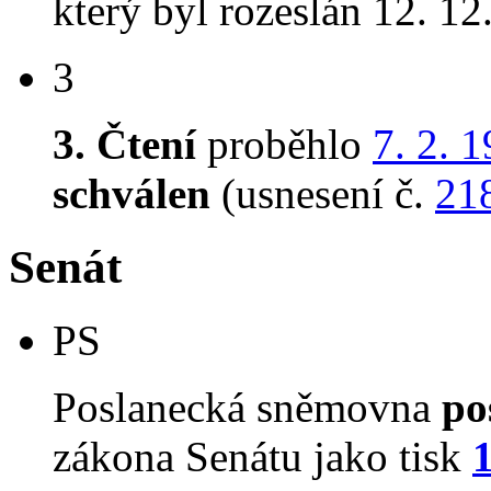
který byl rozeslán 12. 12
3
3. Čtení
proběhlo
7. 2. 
schválen
(usnesení č.
21
Senát
PS
Poslanecká sněmovna
po
zákona Senátu jako tisk