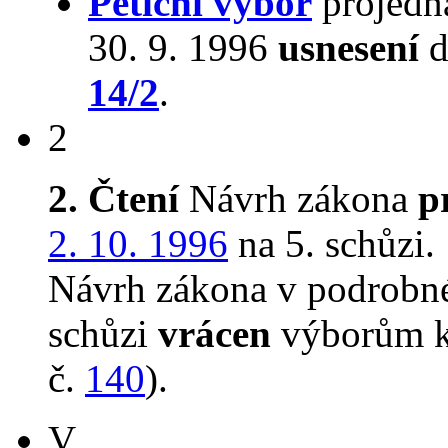
Petiční výbor
projedna
30. 9. 1996
usnesení
d
14/2
.
2
2. Čtení
Návrh zákona
p
2. 10. 1996
na 5. schůzi.
Návrh zákona v podrobn
schůzi
vrácen
výborům k
č.
140
).
V