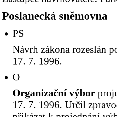
Poslanecká sněmovna
PS
Návrh zákona rozeslán p
17. 7. 1996.
O
Organizační výbor
proj
17. 7. 1996. Určil zprav
přikázat k projednání v