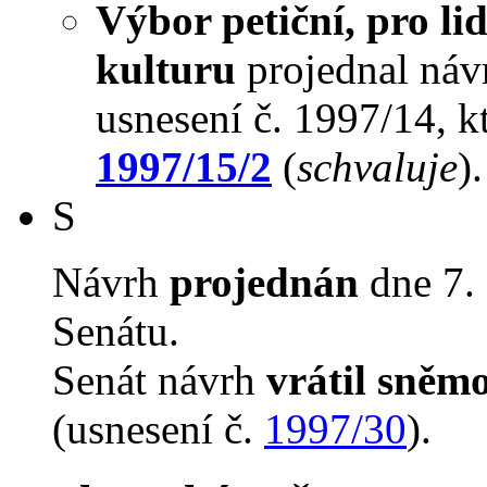
Výbor petiční, pro li
kulturu
projednal návr
usnesení č. 1997/14, k
1997/15/2
(
schvaluje
).
S
Návrh
projednán
dne 7. 
Senátu.
Senát návrh
vrátil sněm
(usnesení č.
1997/30
).