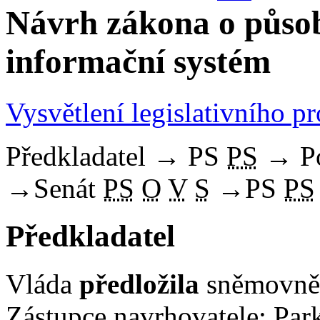
Návrh zákona o působ
informační systém
Vysvětlení legislativního p
Předkladatel
→
PS
PS
→
P
→
Senát
PS
O
V
S
→
PS
PS
Předkladatel
Vláda
předložila
sněmovně 
Zástupce navrhovatele: Par