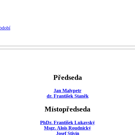
období
Předseda
Jan Malypetr
dr. František Staněk
Místopředseda
PhDr. František Lukavský
Msgr. Alois Roudnický
Josef Stivín