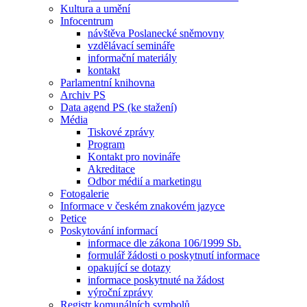
Kultura a umění
Infocentrum
návštěva Poslanecké sněmovny
vzdělávací semináře
informační materiály
kontakt
Parlamentní knihovna
Archiv PS
Data agend PS (ke stažení)
Média
Tiskové zprávy
Program
Kontakt pro novináře
Akreditace
Odbor médií a marketingu
Fotogalerie
Informace v českém znakovém jazyce
Petice
Poskytování informací
informace dle zákona 106/1999 Sb.
formulář žádosti o poskytnutí informace
opakující se dotazy
informace poskytnuté na žádost
výroční zprávy
Registr komunálních symbolů