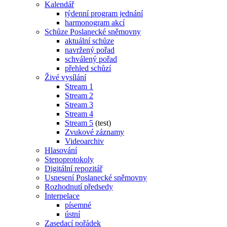
Kalendář
týdenní program jednání
harmonogram akcí
Schůze Poslanecké sněmovny
aktuální schůze
navržený pořad
schválený pořad
přehled schůzí
Živé vysílání
Stream 1
Stream 2
Stream 3
Stream 4
Stream 5
(test)
Zvukové záznamy
Videoarchiv
Hlasování
Stenoprotokoly
Digitální repozitář
Usnesení Poslanecké sněmovny
Rozhodnutí předsedy
Interpelace
písemné
ústní
Zasedací pořádek