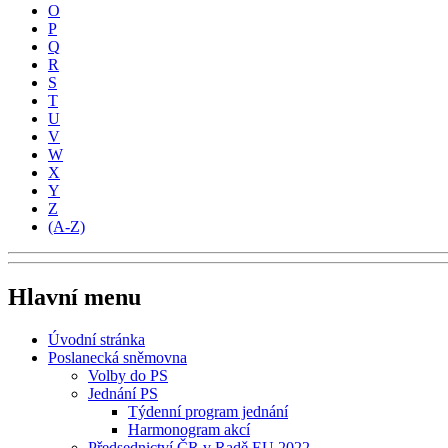
O
P
Q
R
S
T
U
V
W
X
Y
Z
(A-Z)
Hlavní menu
Úvodní stránka
Poslanecká sněmovna
Volby do PS
Jednání PS
Týdenní program jednání
Harmonogram akcí
Předsednictví ČR v Radě EU 2022