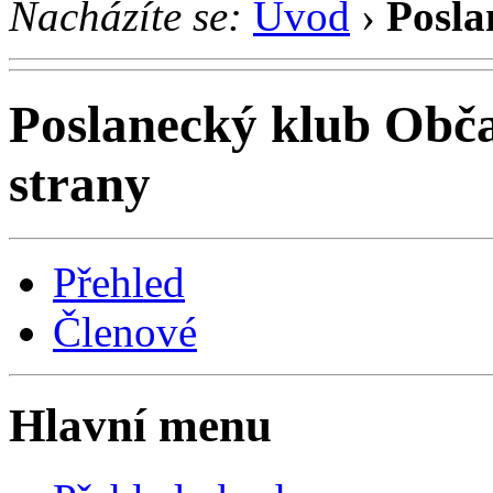
Nacházíte se:
Úvod
›
Posla
Poslanecký klub Obč
strany
Přehled
Členové
Hlavní menu