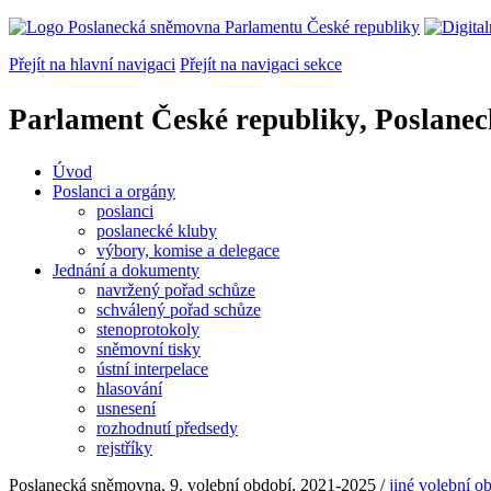
Přejít na hlavní navigaci
Přejít na navigaci sekce
Parlament České republiky, Poslane
Úvod
Poslanci a orgány
poslanci
poslanecké kluby
výbory, komise a delegace
Jednání a dokumenty
navržený pořad schůze
schválený pořad schůze
stenoprotokoly
sněmovní tisky
ústní interpelace
hlasování
usnesení
rozhodnutí předsedy
rejstříky
Poslanecká sněmovna, 9. volební období, 2021-2025
/
jiné volební o