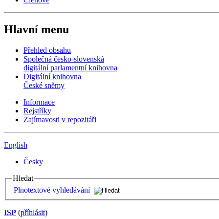
Hlavní menu
Přehled obsahu
Společná česko-slovenská
digitální parlamentní knihovna
Digitální knihovna
České sněmy
Informace
Rejstříky
Zajímavosti v repozitáři
English
Česky
Hledat
Plnotextové vyhledávání
ISP
(
příhlásit
)