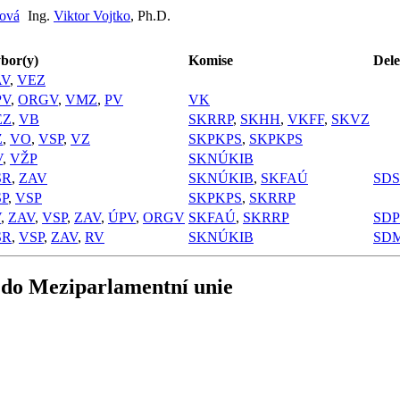
ová
Ing.
Viktor Vojtko
, Ph.D.
bor(y)
Komise
Dele
AV
,
VEZ
PV
,
ORGV
,
VMZ
,
PV
VK
EZ
,
VB
SKRRP
,
SKHH
,
VKFF
,
SKVZ
Z
,
VO
,
VSP
,
VZ
SKPKPS
,
SKPKPS
V
,
VŽP
SKNÚKIB
SR
,
ZAV
SKNÚKIB
,
SKFAÚ
SDS
P
,
VSP
SKPKPS
,
SKRRP
V
,
ZAV
,
VSP
,
ZAV
,
ÚPV
,
ORGV
SKFAÚ
,
SKRRP
SDP
SR
,
VSP
,
ZAV
,
RV
SKNÚKIB
SD
 do Meziparlamentní unie