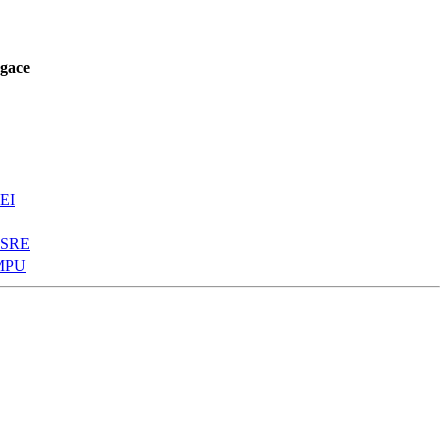
gace
EI
SRE
MPU