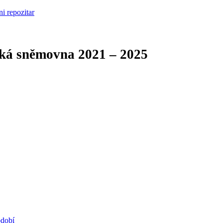
cká sněmovna
2021 – 2025
bdobí