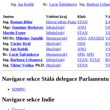
Ing.
Jan Kubík
Bc.
Lucie Šafránková
Ing.
Barbora Urban
Jméno
Volební kraj
Klub
Vý
Ing.
Roman Bělor
Hlavní město Praha
STAN
Z
Mgr.
Stanislav Berkovec
Středočeský
ANO
Ú
Martin Exner
Středočeský
STAN
V
MUDr.
Miloslav Janulík
Jihomoravský
ANO
,
ANO2011
V
Ing.
Václav Král
Jihočeský
ODS
K
Ing.
Jan Kubík
Jihočeský
ANO
V
Bc.
Lucie Šafránková
Jihomoravský
SPD
,
SPD
VS
Ing.
Barbora Urbanová
Středočeský
STAN
,
STAN
R
Ing.
Viktor Vojtko
, Ph.D.
Jihočeský
STAN
V
Navigace sekce
Stálá delegace Parlamentu
SDMPU
Navigace sekce
Indie
Členové