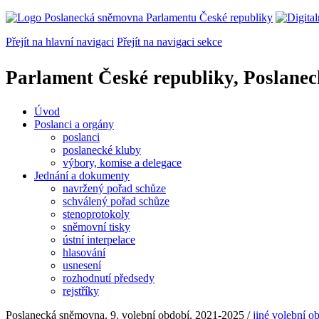
Přejít na hlavní navigaci
Přejít na navigaci sekce
Parlament České republiky, Poslane
Úvod
Poslanci a orgány
poslanci
poslanecké kluby
výbory, komise a delegace
Jednání a dokumenty
navržený pořad schůze
schválený pořad schůze
stenoprotokoly
sněmovní tisky
ústní interpelace
hlasování
usnesení
rozhodnutí předsedy
rejstříky
Poslanecká sněmovna, 9. volební období, 2021-2025
/
jiné volební o