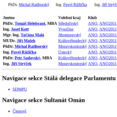
PhDr.
Michal Ratiborský
Ing.
Pavel Růžička
Ing.
Jiří Strý
Jméno
Volební kraj
Klub
PhDr.
Tomáš Helebrant
, MBA
Středočeský
ANO
,
ANO2011
Ing.
Josef Kott
Vysočina
ANO
,
ANO2011
Mgr. Ing.
Taťána Malá
Jihomoravský
ANO
,
ANO2011
MUDr.
Jiří Mašek
Královéhradecký
ANO
,
ANO2011
PhDr.
Michal Ratiborský
Moravskoslezský
ANO
,
ANO2011
Ing.
Pavel Růžička
Ústecký
ANO
,
ANO2011
PhDr.
Petr Sadovský
, MBA
Královéhradecký
ANO
,
ANO2011
Ing.
Jiří Strýček
Moravskoslezský
ANO
,
ANO2011
Navigace sekce
Stálá delegace Parlamentu
SDMPU
Navigace sekce
Sultanát Omán
Členové