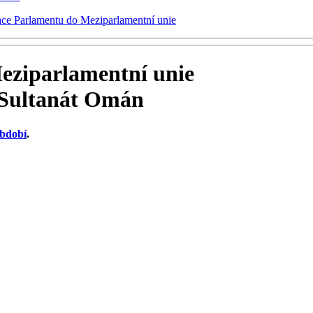
ace Parlamentu do Meziparlamentní unie
eziparlamentní unie
 Sultanát Omán
období
.