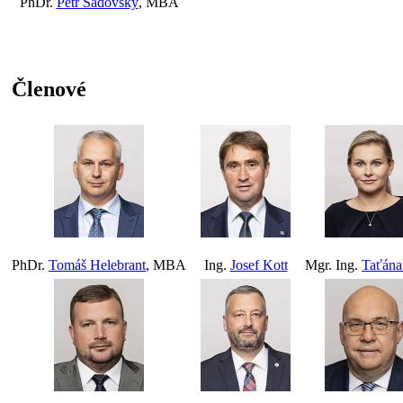
PhDr.
Petr Sadovský
, MBA
Členové
PhDr.
Tomáš Helebrant
, MBA
Ing.
Josef Kott
Mgr. Ing.
Taťána