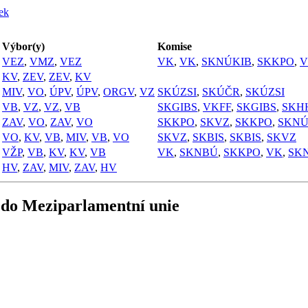
ček
Výbor(y)
Komise
VEZ
,
VMZ
,
VEZ
VK
,
VK
,
SKNÚKIB
,
SKKPO
,
V
KV
,
ZEV
,
ZEV
,
KV
MIV
,
VO
,
ÚPV
,
ÚPV
,
ORGV
,
VZ
SKÚZSI
,
SKÚČR
,
SKÚZSI
VB
,
VZ
,
VZ
,
VB
SKGIBS
,
VKFF
,
SKGIBS
,
SKH
ZAV
,
VO
,
ZAV
,
VO
SKKPO
,
SKVZ
,
SKKPO
,
SKNÚ
VO
,
KV
,
VB
,
MIV
,
VB
,
VO
SKVZ
,
SKBIS
,
SKBIS
,
SKVZ
VŽP
,
VB
,
KV
,
KV
,
VB
VK
,
SKNBÚ
,
SKKPO
,
VK
,
SK
HV
,
ZAV
,
MIV
,
ZAV
,
HV
 do Meziparlamentní unie