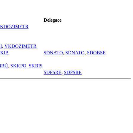
Delegace
KDOZIMETR
H
,
VKDOZIMETR
KIB
SDNATO
,
SDNATO
,
SDOBSE
NBÚ
,
SKKPO
,
SKBIS
SDPSRE
,
SDPSRE