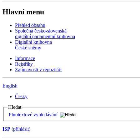
Hlavní menu
Přehled obsahu
Společná česko-slovenská
digitální parlamentní knihovna
Digitální knihovna
České sněmy
Informace
Rejstříky
Zajímavosti v repozitáři
English
Česky
Hledat
Plnotextové vyhledávání
ISP
(
příhlásit
)