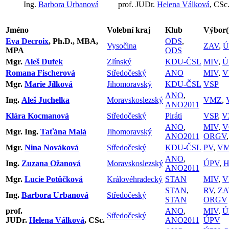
Ing.
Barbora Urbanová
prof. JUDr.
Helena Válková
, CSc
Jméno
Volební kraj
Klub
Výbor(
Eva Decroix
, Ph.D., MBA,
ODS
,
Vysočina
ZAV
,
Ú
MPA
ODS
Mgr.
Aleš Dufek
Zlínský
KDU-ČSL
MIV
,
Ú
Romana Fischerová
Středočeský
ANO
MIV
,
V
Mgr.
Marie Jílková
Jihomoravský
KDU-ČSL
VSP
ANO
,
Ing.
Aleš Juchelka
Moravskoslezský
VMZ
,
ANO2011
Klára Kocmanová
Středočeský
Piráti
VSP
,
V
ANO
,
MIV
,
V
Mgr. Ing.
Taťána Malá
Jihomoravský
ANO2011
ORGV
Mgr.
Nina Nováková
Středočeský
KDU-ČSL
PV
,
V
ANO
,
Ing.
Zuzana Ožanová
Moravskoslezský
ÚPV
,
H
ANO2011
Mgr.
Lucie Potůčková
Královéhradecký
STAN
MIV
,
V
STAN
,
RV
,
ZA
Ing.
Barbora Urbanová
Středočeský
STAN
ORGV
prof.
ANO
,
MIV
,
Ú
Středočeský
JUDr.
Helena Válková
, CSc.
ANO2011
ÚPV