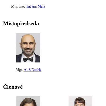
Mgr. Ing.
Taťána Malá
Místopředseda
Mgr.
Aleš Dufek
Členové