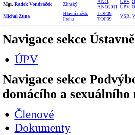
ANO
,
ÚPV
,
Mgr.
Radek Vondráček
Zlínský
ANO2011
ÚPV
,
Hlavní město
TOP09
,
Michal Zuna
VSR
,
Praha
TOP09
Navigace sekce
Ústavně
ÚPV
Navigace sekce
Podvýbo
domácího a sexuálního n
Členové
Dokumenty