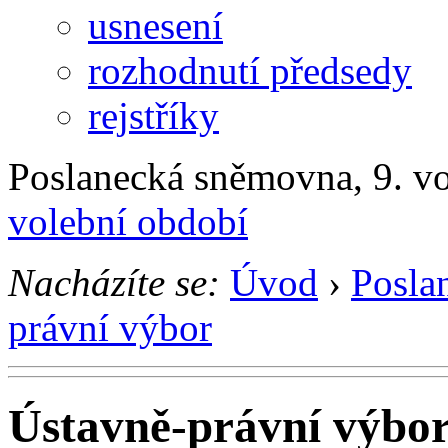
usnesení
rozhodnutí předsedy
rejstříky
Poslanecká sněmovna, 9. v
volební období
Nacházíte se:
Úvod
›
Posla
právní výbor
Ústavně-právní výbo