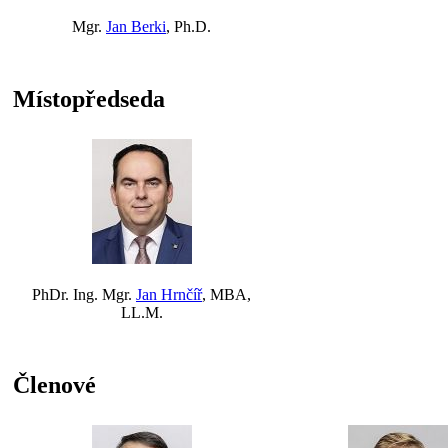
Mgr.
Jan Berki
, Ph.D.
Místopředseda
PhDr. Ing. Mgr.
Jan Hrnčíř
, MBA,
LL.M.
Členové