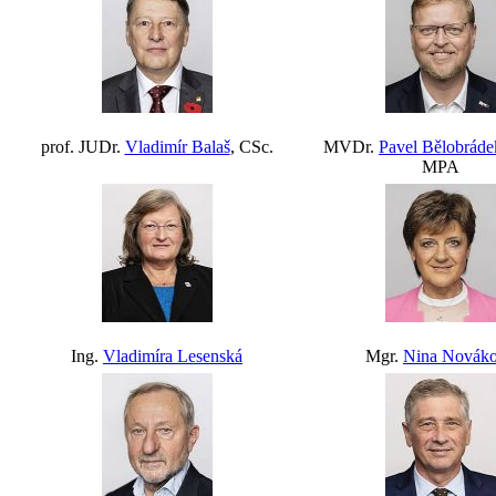
prof. JUDr.
Vladimír Balaš
, CSc.
MVDr.
Pavel Bělobráde
MPA
Ing.
Vladimíra Lesenská
Mgr.
Nina Novák