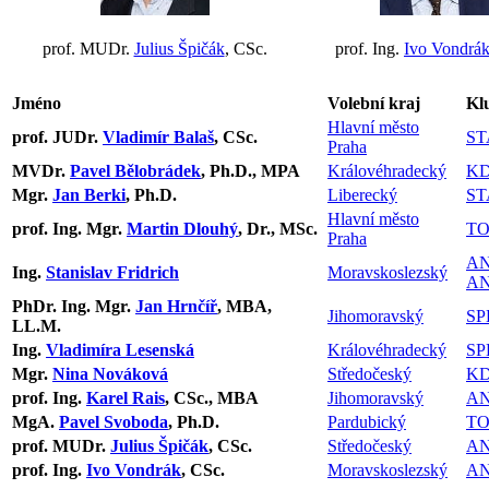
prof. MUDr.
Julius Špičák
, CSc.
prof. Ing.
Ivo Vondrá
Jméno
Volební kraj
Kl
Hlavní město
prof. JUDr.
Vladimír Balaš
, CSc.
ST
Praha
MVDr.
Pavel Bělobrádek
, Ph.D., MPA
Královéhradecký
KD
Mgr.
Jan Berki
, Ph.D.
Liberecký
ST
Hlavní město
prof. Ing. Mgr.
Martin Dlouhý
, Dr., MSc.
TO
Praha
A
Ing.
Stanislav Fridrich
Moravskoslezský
AN
PhDr. Ing. Mgr.
Jan Hrnčíř
, MBA,
Jihomoravský
SP
LL.M.
Ing.
Vladimíra Lesenská
Královéhradecký
SP
Mgr.
Nina Nováková
Středočeský
KD
prof. Ing.
Karel Rais
, CSc., MBA
Jihomoravský
A
MgA.
Pavel Svoboda
, Ph.D.
Pardubický
TO
prof. MUDr.
Julius Špičák
, CSc.
Středočeský
A
prof. Ing.
Ivo Vondrák
, CSc.
Moravskoslezský
A