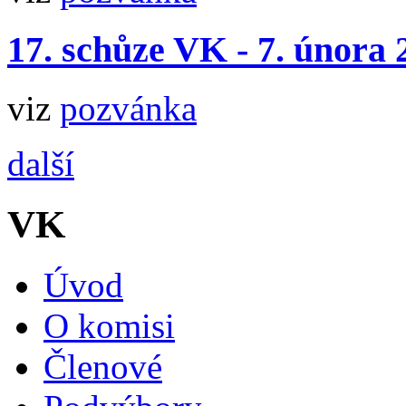
17. schůze VK - 7. února 
viz
pozvánka
další
VK
Úvod
O komisi
Členové