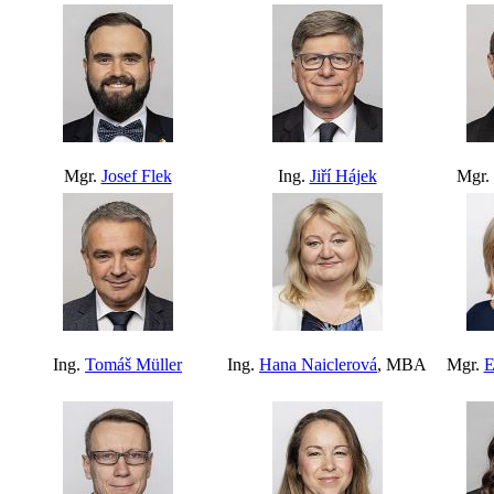
Mgr.
Josef Flek
Ing.
Jiří Hájek
Mgr.
Ing.
Tomáš Müller
Ing.
Hana Naiclerová
, MBA
Mgr.
E