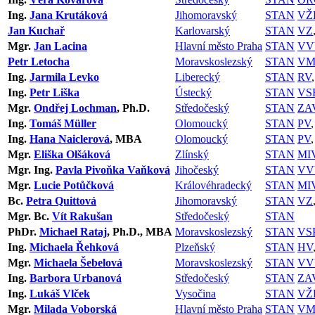
Ing.
Jana Krutáková
Jihomoravský
STAN
VŽ
Jan Kuchař
Karlovarský
STAN
VZ
Mgr.
Jan Lacina
Hlavní město Praha
STAN
VV
Petr Letocha
Moravskoslezský
STAN
VM
Ing.
Jarmila Levko
Liberecký
STAN
RV
Ing.
Petr Liška
Ústecký
STAN
VS
Mgr.
Ondřej Lochman
, Ph.D.
Středočeský
STAN
ZA
Ing.
Tomáš Müller
Olomoucký
STAN
PV
Ing.
Hana Naiclerová
, MBA
Olomoucký
STAN
PV
Mgr.
Eliška Olšáková
Zlínský
STAN
MI
Mgr. Ing.
Pavla Pivoňka Vaňková
Jihočeský
STAN
VV
Mgr.
Lucie Potůčková
Královéhradecký
STAN
MI
Bc.
Petra Quittová
Jihomoravský
STAN
VZ
Mgr. Bc.
Vít Rakušan
Středočeský
STAN
PhDr.
Michael Rataj
, Ph.D., MBA
Moravskoslezský
STAN
VS
Ing.
Michaela Řehková
Plzeňský
STAN
HV
Mgr.
Michaela Šebelová
Moravskoslezský
STAN
VV
Ing.
Barbora Urbanová
Středočeský
STAN
ZA
Ing.
Lukáš Vlček
Vysočina
STAN
VŽ
Mgr.
Milada Voborská
Hlavní město Praha
STAN
VM