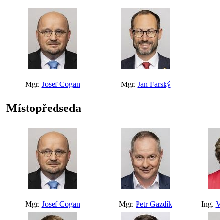
Mgr.
Josef Cogan
Mgr.
Jan Farský
Místopředseda
Mgr.
Josef Cogan
Mgr.
Petr Gazdík
Ing.
V