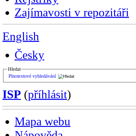
Zajímavosti v repozitáři
English
Česky
Hledat
Plnotextové vyhledávání
ISP
(
příhlásit
)
Mapa webu
Nápověda