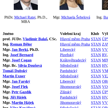
PhDr.
Michael Rataj
, Ph.D.,
Mgr.
Michaela Šebelová
Ing.
Ba
MBA
Jméno
Volební kraj
Klub
Výb
prof. JUDr.
Vladimír Balaš
, CSc.
Hlavní město Praha
STAN
ÚP
Ing.
Roman Bělor
Hlavní město Praha
STAN
ZA
Mgr.
Jan Berki
, Ph.D.
Liberecký
STAN
VV
Ing.
Josef Bernard
Plzeňský
STAN
RV
Mgr.
Josef Cogan
Královéhradecký
STAN
MI
Mgr. Bc.
Silvia Doušová
Středočeský
STAN
HV
Tomáš Dubský
Pardubický
STAN
VM
Martin Exner
Středočeský
STAN
VE
Mgr.
Jan Farský
Liberecký
STAN
OR
Mgr.
Josef Flek
Jihomoravský
STAN
VO
Mgr.
Petr Gazdík
Zlínský
STAN
ÚP
Ing.
Jiří Hájek
Pardubický
STAN
HV
Mgr.
Martin Hájek
Jihomoravský
STAN
VV
Ing.
Věra Kovářová
Středočeský
STAN
OR