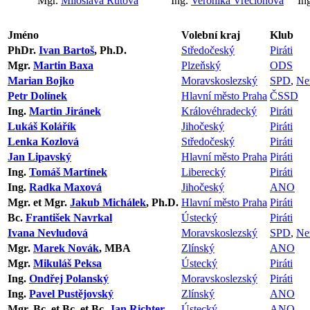
Mgr.
Miloslava Rutová
Ing.
Veronika Vrecionová
In
Jméno
Volební kraj
Klub
PhDr.
Ivan Bartoš
, Ph.D.
Středočeský
Piráti
Mgr.
Martin Baxa
Plzeňský
ODS
Marian Bojko
Moravskoslezský
SPD
,
Ne
Petr Dolínek
Hlavní město Praha
ČSSD
Ing.
Martin Jiránek
Královéhradecký
Piráti
Lukáš Kolářík
Jihočeský
Piráti
Lenka Kozlová
Středočeský
Piráti
Jan Lipavský
Hlavní město Praha
Piráti
Ing.
Tomáš Martínek
Liberecký
Piráti
Ing.
Radka Maxová
Jihočeský
ANO
Mgr. et Mgr.
Jakub Michálek
, Ph.D.
Hlavní město Praha
Piráti
Bc.
František Navrkal
Ústecký
Piráti
Ivana Nevludová
Moravskoslezský
SPD
,
Ne
Mgr.
Marek Novák
, MBA
Zlínský
ANO
Mgr.
Mikuláš Peksa
Ústecký
Piráti
Ing.
Ondřej Polanský
Moravskoslezský
Piráti
Ing.
Pavel Pustějovský
Zlínský
ANO
Mgr. Bc. et Bc. et Bc.
Jan Richter
Ústecký
ANO