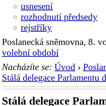
usnesení
rozhodnutí předsedy
rejstříky
Poslanecká sněmovna, 8. v
volební období
Nacházíte se:
Úvod
›
Posla
Stálá delegace Parlamentu 
Stálá delegace Parla