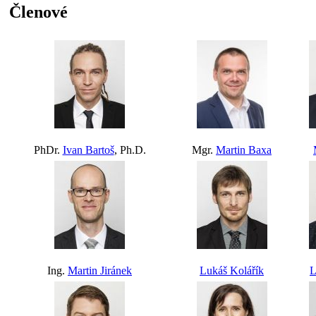
Členové
PhDr.
Ivan Bartoš
, Ph.D.
Mgr.
Martin Baxa
Ing.
Martin Jiránek
Lukáš Kolářík
L