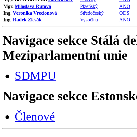
Mgr.
Miloslava Rutová
Plzeňský
ANO
Ing.
Veronika Vrecionová
Středočeský
ODS
Ing.
Radek Zlesák
Vysočina
ANO
Navigace sekce
Stálá de
Meziparlamentní unie
SDMPU
Navigace sekce
Estonsk
Členové