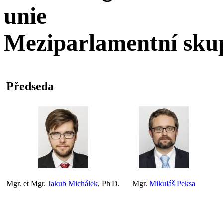
unie
Meziparlamentní sku
Předseda
Mgr. et Mgr.
Jakub Michálek
, Ph.D.
Mgr.
Mikuláš Peksa