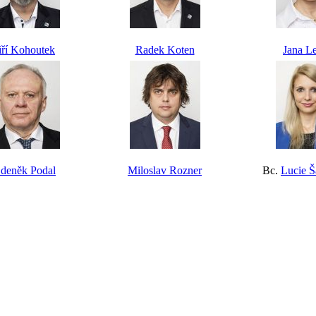
iří Kohoutek
Radek Koten
Jana L
deněk Podal
Miloslav Rozner
Bc.
Lucie Š