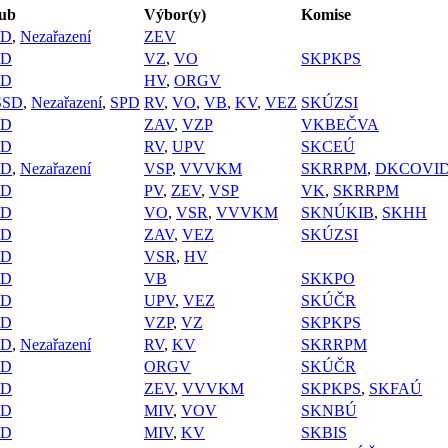
ub
Výbor(y)
Komise
PD
,
Nezařazení
ZEV
PD
VZ
,
VO
SKPKPS
PD
HV
,
ORGV
SSD
,
Nezařazení
,
SPD
RV
,
VO
,
VB
,
KV
,
VEZ
SKÚZSI
PD
ZAV
,
VZP
VKBEČVA
PD
RV
,
UPV
SKCEÚ
PD
,
Nezařazení
VSP
,
VVVKM
SKRRPM
,
DKCOVI
PD
PV
,
ZEV
,
VSP
VK
,
SKRRPM
PD
VO
,
VSR
,
VVVKM
SKNÚKIB
,
SKHH
PD
ZAV
,
VEZ
SKÚZSI
PD
VSR
,
HV
PD
VB
SKKPO
PD
UPV
,
VEZ
SKÚČR
PD
VZP
,
VZ
SKPKPS
PD
,
Nezařazení
RV
,
KV
SKRRPM
PD
ORGV
SKÚČR
PD
ZEV
,
VVVKM
SKPKPS
,
SKFAÚ
PD
MIV
,
VOV
SKNBÚ
PD
MIV
,
KV
SKBIS