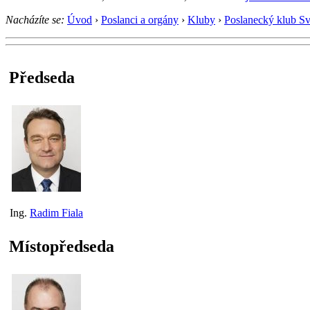
Nacházíte se:
Úvod
›
Poslanci a orgány
›
Kluby
›
Poslanecký klub S
Předseda
Ing.
Radim Fiala
Místopředseda