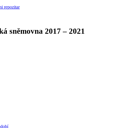
cká sněmovna
2017 – 2021
bdobí