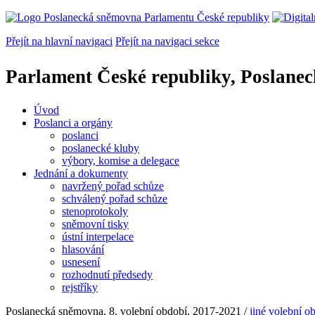
Přejít na hlavní navigaci
Přejít na navigaci sekce
Parlament České republiky, Poslane
Úvod
Poslanci a orgány
poslanci
poslanecké kluby
výbory, komise a delegace
Jednání a dokumenty
navržený pořad schůze
schválený pořad schůze
stenoprotokoly
sněmovní tisky
ústní interpelace
hlasování
usnesení
rozhodnutí předsedy
rejstříky
Poslanecká sněmovna, 8. volební období, 2017-2021
/
jiné volební o