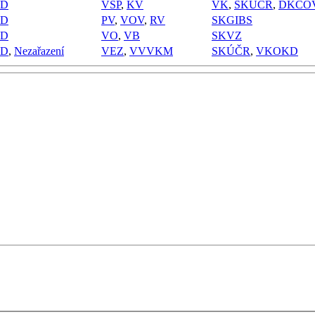
PD
VSP
,
KV
VK
,
SKÚČR
,
DKCO
PD
PV
,
VOV
,
RV
SKGIBS
PD
VO
,
VB
SKVZ
PD
,
Nezařazení
VEZ
,
VVVKM
SKÚČR
,
VKOKD