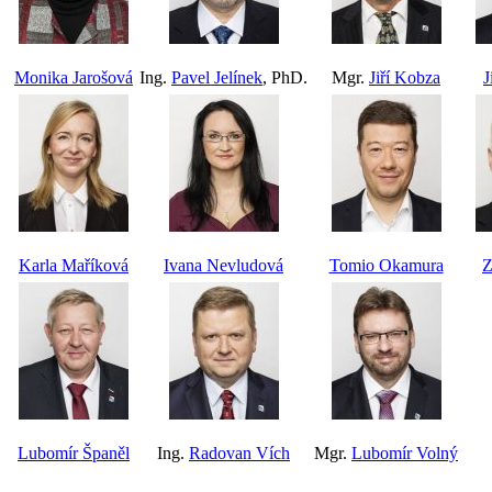
Monika Jarošová
Ing.
Pavel Jelínek
, PhD.
Mgr.
Jiří Kobza
J
Karla Maříková
Ivana Nevludová
Tomio Okamura
Z
Lubomír Španěl
Ing.
Radovan Vích
Mgr.
Lubomír Volný