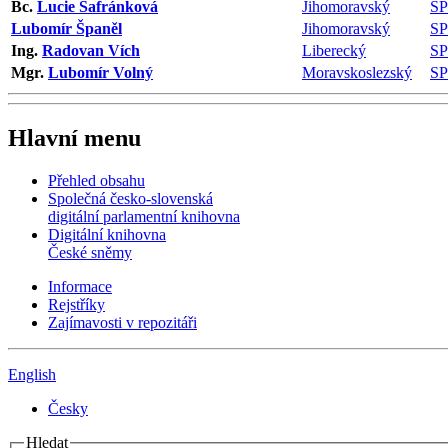
Bc.
Lucie Šafránková
Jihomoravský
S
Lubomír Španěl
Jihomoravský
S
Ing.
Radovan Vích
Liberecký
S
Mgr.
Lubomír Volný
Moravskoslezský
S
Hlavní menu
Přehled obsahu
Společná česko-slovenská
digitální parlamentní knihovna
Digitální knihovna
České sněmy
Informace
Rejstříky
Zajímavosti v repozitáři
English
Česky
Hledat