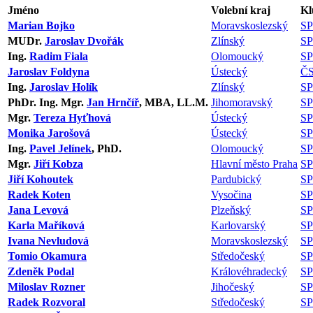
Jméno
Volební kraj
Kl
Marian Bojko
Moravskoslezský
S
MUDr.
Jaroslav Dvořák
Zlínský
S
Ing.
Radim Fiala
Olomoucký
S
Jaroslav Foldyna
Ústecký
Č
Ing.
Jaroslav Holík
Zlínský
S
PhDr. Ing. Mgr.
Jan Hrnčíř
, MBA, LL.M.
Jihomoravský
S
Mgr.
Tereza Hyťhová
Ústecký
S
Monika Jarošová
Ústecký
S
Ing.
Pavel Jelínek
, PhD.
Olomoucký
S
Mgr.
Jiří Kobza
Hlavní město Praha
S
Jiří Kohoutek
Pardubický
S
Radek Koten
Vysočina
S
Jana Levová
Plzeňský
S
Karla Maříková
Karlovarský
S
Ivana Nevludová
Moravskoslezský
S
Tomio Okamura
Středočeský
S
Zdeněk Podal
Královéhradecký
S
Miloslav Rozner
Jihočeský
S
Radek Rozvoral
Středočeský
S