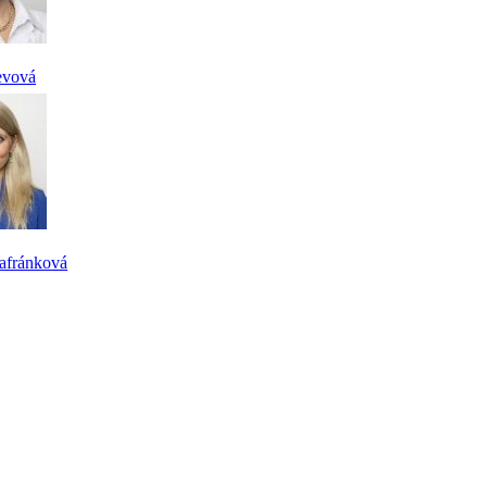
evová
afránková