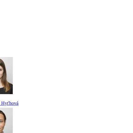
a Hyťhová