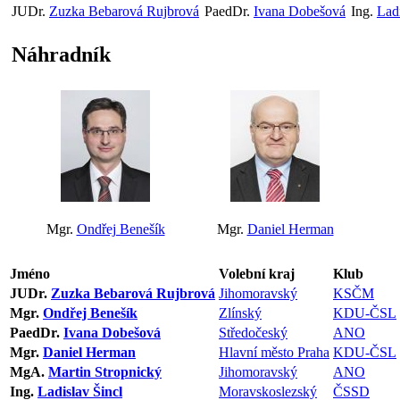
JUDr.
Zuzka Bebarová Rujbrová
PaedDr.
Ivana Dobešová
Ing.
Ladi
Náhradník
Mgr.
Ondřej Benešík
Mgr.
Daniel Herman
Jméno
Volební kraj
Klub
JUDr.
Zuzka Bebarová Rujbrová
Jihomoravský
KSČM
Mgr.
Ondřej Benešík
Zlínský
KDU-ČSL
PaedDr.
Ivana Dobešová
Středočeský
ANO
Mgr.
Daniel Herman
Hlavní město Praha
KDU-ČSL
MgA.
Martin Stropnický
Jihomoravský
ANO
Ing.
Ladislav Šincl
Moravskoslezský
ČSSD