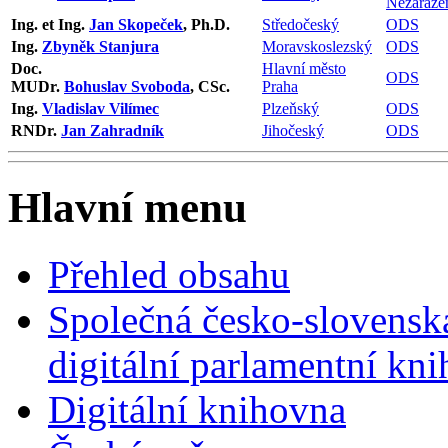
Nezařaze
Ing. et Ing.
Jan Skopeček
, Ph.D.
Středočeský
ODS
Ing.
Zbyněk Stanjura
Moravskoslezský
ODS
Doc.
Hlavní město
ODS
MUDr.
Bohuslav Svoboda
, CSc.
Praha
Ing.
Vladislav Vilímec
Plzeňský
ODS
RNDr.
Jan Zahradník
Jihočeský
ODS
Hlavní menu
Přehled obsahu
Společná česko-slovensk
digitální parlamentní kn
Digitální knihovna