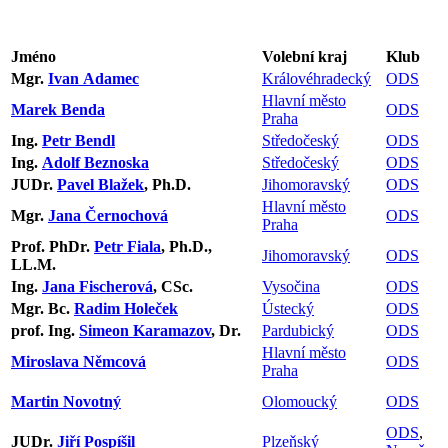
Jméno
Volební kraj
Klub
Mgr.
Ivan Adamec
Královéhradecký
ODS
Hlavní město
Marek Benda
ODS
Praha
Ing.
Petr Bendl
Středočeský
ODS
Ing.
Adolf Beznoska
Středočeský
ODS
JUDr.
Pavel Blažek
, Ph.D.
Jihomoravský
ODS
Hlavní město
Mgr.
Jana Černochová
ODS
Praha
Prof. PhDr.
Petr Fiala
, Ph.D.,
Jihomoravský
ODS
LL.M.
Ing.
Jana Fischerová
, CSc.
Vysočina
ODS
Mgr. Bc.
Radim Holeček
Ústecký
ODS
prof. Ing.
Simeon Karamazov
, Dr.
Pardubický
ODS
Hlavní město
Miroslava Němcová
ODS
Praha
Martin Novotný
Olomoucký
ODS
ODS
,
JUDr.
Jiří Pospíšil
Plzeňský