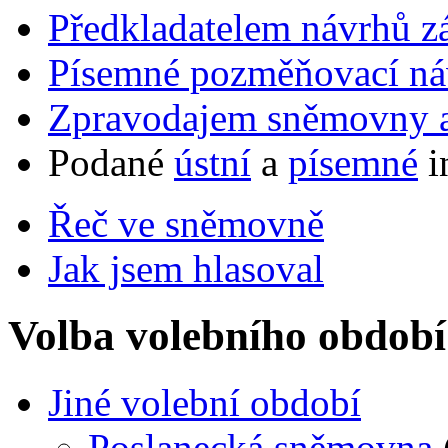
Předkladatelem návrhů 
Písemné pozměňovací ná
Zpravodajem sněmovny a 
Podané
ústní
a
písemné
i
Řeč ve sněmovně
Jak jsem hlasoval
Volba volebního období
Jiné volební období
Poslanecká sněmovna