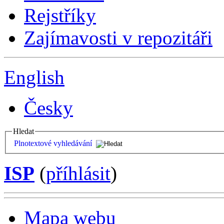
Rejstříky
Zajímavosti v repozitáři
English
Česky
Hledat
Plnotextové vyhledávání
ISP
(
příhlásit
)
Mapa webu