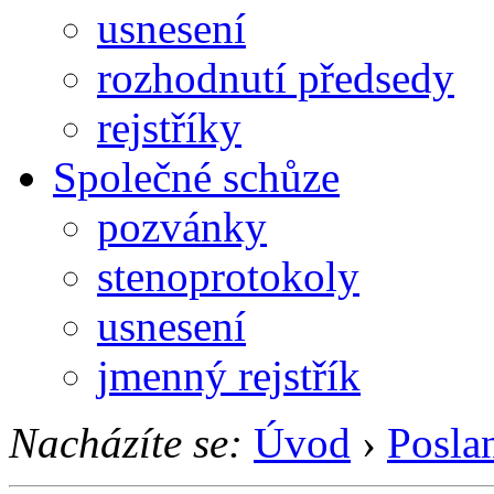
usnesení
rozhodnutí předsedy
rejstříky
Společné schůze
pozvánky
stenoprotokoly
usnesení
jmenný rejstřík
Nacházíte se:
Úvod
›
Posla