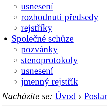
usnesení
rozhodnutí předsedy
rejstříky
Společné schůze
pozvánky
stenoprotokoly
usnesení
jmenný rejstřík
Nacházíte se:
Úvod
›
Posla