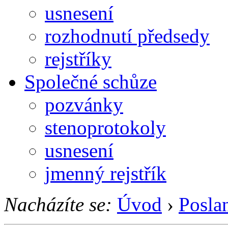
usnesení
rozhodnutí předsedy
rejstříky
Společné schůze
pozvánky
stenoprotokoly
usnesení
jmenný rejstřík
Nacházíte se:
Úvod
›
Posla