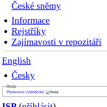
České sněmy
Informace
Rejstříky
Zajímavosti v repozitáři
English
Česky
Hledat
Plnotextové vyhledávání
ISP
(
příhlásit
)