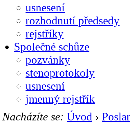
usnesení
rozhodnutí předsedy
rejstříky
Společné schůze
pozvánky
stenoprotokoly
usnesení
jmenný rejstřík
Nacházíte se:
Úvod
›
Posla