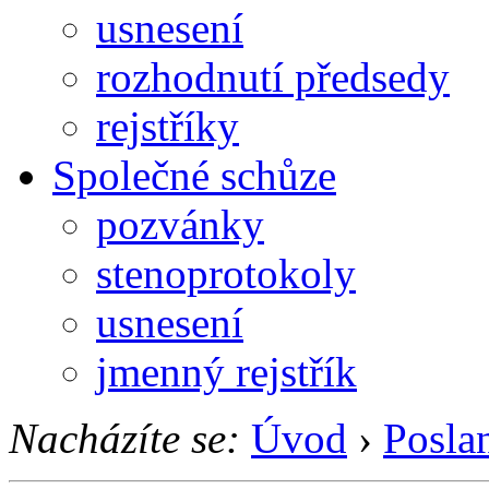
usnesení
rozhodnutí předsedy
rejstříky
Společné schůze
pozvánky
stenoprotokoly
usnesení
jmenný rejstřík
Nacházíte se:
Úvod
›
Posla