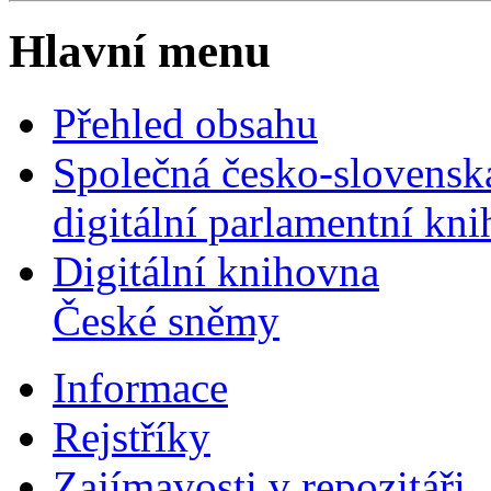
Hlavní menu
Přehled obsahu
Společná česko-slovensk
digitální parlamentní kn
Digitální knihovna
České sněmy
Informace
Rejstříky
Zajímavosti v repozitáři