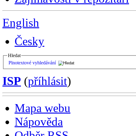
English
Česky
Hledat
Plnotextové vyhledávání
ISP
(
příhlásit
)
Mapa webu
Nápověda
Odběr RSS